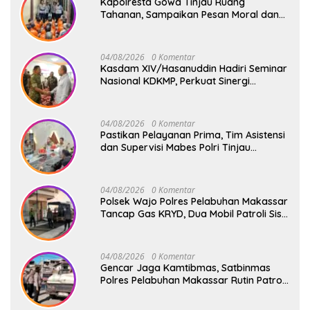
Kapolresta Gowa Tinjau Ruang
Tahanan, Sampaikan Pesan Moral dan
Harapan Baru
04/08/2026
0 Komentar
Kasdam XIV/Hasanuddin Hadiri Seminar
Nasional KDKMP, Perkuat Sinergi
Pembangunan Ekonomi Desa
04/08/2026
0 Komentar
Pastikan Pelayanan Prima, Tim Asistensi
dan Supervisi Mabes Polri Tinjau
Layanan 110, SPKT, Samapta dan
Command Center Polresta Gowa
04/08/2026
0 Komentar
Polsek Wajo Polres Pelabuhan Makassar
Tancap Gas KRYD, Dua Mobil Patroli Sisir
Titik Rawan Cegah Kejahatan
04/08/2026
0 Komentar
Gencar Jaga Kamtibmas, Satbinmas
Polres Pelabuhan Makassar Rutin Patroli
dan Binluh di Pelabuhan Paotere