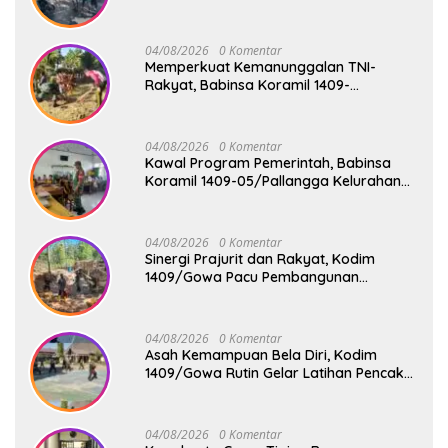
Sandar, Penumpang Aman dan Lancar
04/08/2026
0 Komentar
Memperkuat Kemanunggalan TNI-
Rakyat, Babinsa Koramil 1409-
08/Bontonompo Gelar Karya Bakti
Bersama Pemdes Jipang
04/08/2026
0 Komentar
Kawal Program Pemerintah, Babinsa
Koramil 1409-05/Pallangga Kelurahan
Tetebatu Pantau Penyaluran Makan
Bergizi Gratis di SD Inpres Biringkaloro
04/08/2026
0 Komentar
Sinergi Prajurit dan Rakyat, Kodim
1409/Gowa Pacu Pembangunan
Jembatan Gantung Tahap V di Dua
Lokasi Vital
04/08/2026
0 Komentar
Asah Kemampuan Bela Diri, Kodim
1409/Gowa Rutin Gelar Latihan Pencak
Silat Militer Tingkatkan Profesionalisme
Prajurit
04/08/2026
0 Komentar