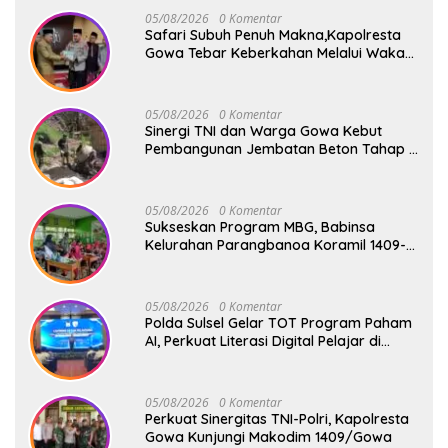
05/08/2026
0 Komentar
Safari Subuh Penuh Makna,Kapolresta
Gowa Tebar Keberkahan Melalui Wakaf
Al-Qur’an
05/08/2026
0 Komentar
Sinergi TNI dan Warga Gowa Kebut
Pembangunan Jembatan Beton Tahap V
di Dua Titik Strategis
05/08/2026
0 Komentar
Sukseskan Program MBG, Babinsa
Kelurahan Parangbanoa Koramil 1409-
05/Pallangga Turun Langsung
Pendampingan di Sekolah
05/08/2026
0 Komentar
Polda Sulsel Gelar TOT Program Paham
AI, Perkuat Literasi Digital Pelajar di
Sulsel
05/08/2026
0 Komentar
Perkuat Sinergitas TNI-Polri, Kapolresta
Gowa Kunjungi Makodim 1409/Gowa