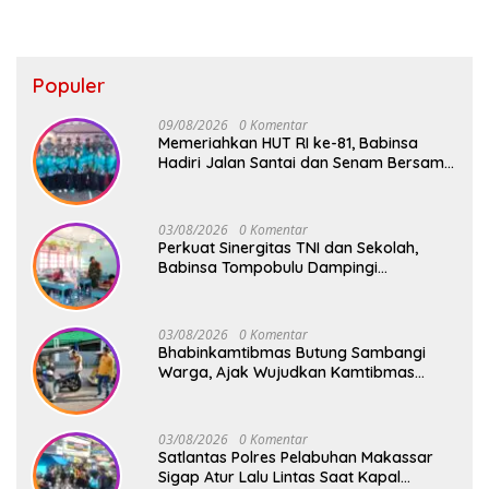
Populer
09/08/2026
0 Komentar
Memeriahkan HUT RI ke-81, Babinsa
Hadiri Jalan Santai dan Senam Bersama
di Kecamatan Barombong
03/08/2026
0 Komentar
Perkuat Sinergitas TNI dan Sekolah,
Babinsa Tompobulu Dampingi
Penyaluran MBG di SD Center Malakaji
03/08/2026
0 Komentar
Bhabinkamtibmas Butung Sambangi
Warga, Ajak Wujudkan Kamtibmas
Aman dan Kondusif
03/08/2026
0 Komentar
Satlantas Polres Pelabuhan Makassar
Sigap Atur Lalu Lintas Saat Kapal