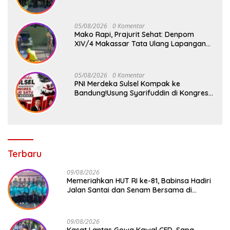
05/08/2026
0 Komentar
Mako Rapi, Prajurit Sehat: Denpom
XIV/4 Makassar Tata Ulang Lapangan
Voli
05/08/2026
0 Komentar
PNI Merdeka Sulsel Kompak ke
Bandung!Usung Syarifuddin di Kongres
Jilid 1
Terbaru
09/08/2026
Memeriahkan HUT RI ke-81, Babinsa Hadiri
Jalan Santai dan Senam Bersama di
Kecamatan Barombong
09/08/2026
Kasat Lantas Gowa Kawal CFD, Sapa