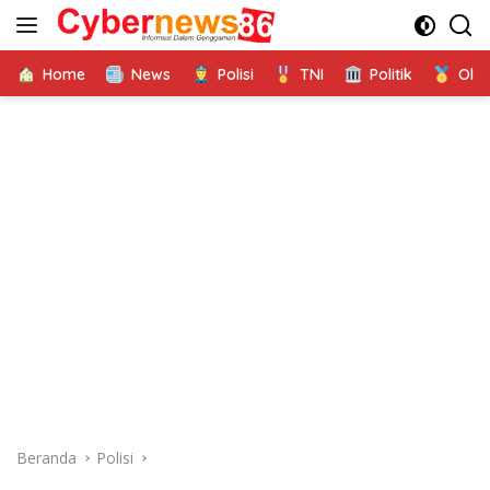
Langsung
ke
konten
Home
News
Polisi
TNI
Politik
Ola
Beranda
Polisi