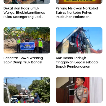
Dekat dan Hadir untuk
Perang Melawan Narkoba!
Warga, Bhabinkamtibmas
Satres Narkoba Polres
Pulau Kodingareng Jadi
Pelabuhan Makassar
Sahabat Masyarakat
Bongkar 50 Kasus, Puluhan
Pelaku Ditangkap
Satlantas Gowa Warning
AKP Hasan Fadhlyh
Sopir Dump Truk Bandel
Tinggalkan Legasi sebagai
Bapak Pembangunan