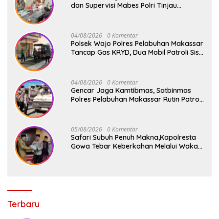
dan Supervisi Mabes Polri Tinjau
Layanan 110, SPKT, Samapta dan
Command Center Polresta Gowa
04/08/2026
0 Komentar
Polsek Wajo Polres Pelabuhan Makassar
Tancap Gas KRYD, Dua Mobil Patroli Sisir
Titik Rawan Cegah Kejahatan
04/08/2026
0 Komentar
Gencar Jaga Kamtibmas, Satbinmas
Polres Pelabuhan Makassar Rutin Patroli
dan Binluh di Pelabuhan Paotere
05/08/2026
0 Komentar
Safari Subuh Penuh Makna,Kapolresta
Gowa Tebar Keberkahan Melalui Wakaf
Al-Qur’an
Terbaru