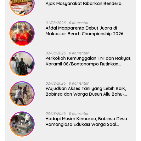
Ajak Masyarakat Kibarkan Bendera
Merah Putih
01/08/2026
0 Komentar
Afdal Mapparenta Debut Juara di
Makassar Beach Championship 2026
02/08/2026
0 Komentar
Perkokoh Kemunggalan TNI dan Rakyat,
Koramil 08/Bontonompo Rutinkan
Safari Subuh
02/08/2026
0 Komentar
Wujudkan Akses Tani yang Lebih Baik,
Babinsa dan Warga Dusun Allu Bahu-
Membahu Buka Jalan Swadaya
03/08/2026
0 Komentar
Hadapi Musim Kemarau, Babinsa Desa
Romanglasa Edukasi Warga Soal
Bahaya Kebakaran dan Kesehatan