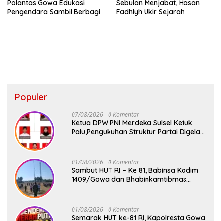
Polantas Gowa Edukasi
Sebulan Menjabat, Hasan
Pengendara Sambil Berbagi
Fadhlyh Ukir Sejarah
Populer
07/08/2026
0 Komentar
Ketua DPW PNI Merdeka Sulsel Ketuk
Palu,Pengukuhan Struktur Partai Digelar
18 Agustus 2026
01/08/2026
0 Komentar
Sambut HUT RI – Ke 81, Babinsa Kodim
1409/Gowa dan Bhabinkamtibmas
Tempa Kedisiplinan Calon Paskibraka
Kecamatan Bontonompo
01/08/2026
0 Komentar
Semarak HUT ke-81 RI, Kapolresta Gowa