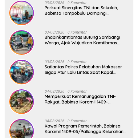
03/08/2026
0 Komentar
Perkuat Sinergitas TNI dan Sekolah,
Babinsa Tompobulu Dampingi
Penyaluran MBG di SD Center Malakaji
03/08/2026
0 Komentar
Bhabinkamtibmas Butung Sambangi
Warga, Ajak Wujudkan Kamtibmas
Aman dan Kondusif
03/08/2026
0 Komentar
Satlantas Polres Pelabuhan Makassar
Sigap Atur Lalu Lintas Saat Kapal
Sandar, Penumpang Aman dan Lancar
04/08/2026
0 Komentar
Memperkuat Kemanunggalan TNI-
Rakyat, Babinsa Koramil 1409-
08/Bontonompo Gelar Karya Bakti
Bersama Pemdes Jipang
04/08/2026
0 Komentar
Kawal Program Pemerintah, Babinsa
Koramil 1409-05/Pallangga Kelurahan
Tetebatu Pantau Penyaluran Makan