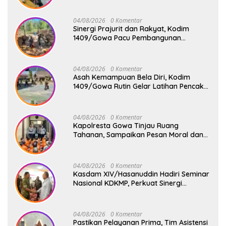
Bergizi Gratis di SD Inpres Biringkaloro
04/08/2026
0 Komentar
Sinergi Prajurit dan Rakyat, Kodim
1409/Gowa Pacu Pembangunan
Jembatan Gantung Tahap V di Dua
Lokasi Vital
04/08/2026
0 Komentar
Asah Kemampuan Bela Diri, Kodim
1409/Gowa Rutin Gelar Latihan Pencak
Silat Militer Tingkatkan Profesionalisme
Prajurit
04/08/2026
0 Komentar
Kapolresta Gowa Tinjau Ruang
Tahanan, Sampaikan Pesan Moral dan
Harapan Baru
04/08/2026
0 Komentar
Kasdam XIV/Hasanuddin Hadiri Seminar
Nasional KDKMP, Perkuat Sinergi
Pembangunan Ekonomi Desa
04/08/2026
0 Komentar
Pastikan Pelayanan Prima, Tim Asistensi