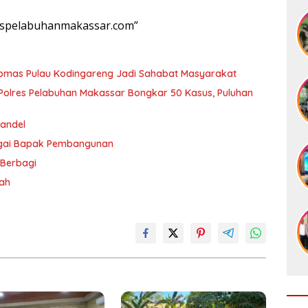
lrespelabuhanmakassar.com”
ibmas Pulau Kodingareng Jadi Sahabat Masyarakat
olres Pelabuhan Makassar Bongkar 50 Kasus, Puluhan
andel
agai Bapak Pembangunan
 Berbagi
rah