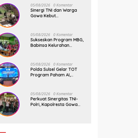
05/08/2026
0 Komentar
Sinergi TNI dan Warga
Gowa Kebut
Pembangunan Jembatan
Beton Tahap V di Dua Titik
Strategis
05/08/2026
0 Komentar
Sukseskan Program MBG,
Babinsa Kelurahan
Parangbanoa Koramil
1409-05/Pallangga Turun
Langsung Pendampingan
05/08/2026
0 Komentar
di Sekolah
Polda Sulsel Gelar TOT
Program Paham AI,
Perkuat Literasi Digital
Pelajar di Sulsel
05/08/2026
0 Komentar
Perkuat Sinergitas TNI-
Polri, Kapolresta Gowa
Kunjungi Makodim
1409/Gowa