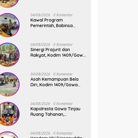
Rakyat, Babinsa Koramil
1409-08/Bontonompo
Gelar Karya Bakti
04/08/2026
0 Komentar
Bersama Pemdes Jipang
Kawal Program
Pemerintah, Babinsa
Koramil 1409-
05/Pallangga Kelurahan
Tetebatu Pantau
04/08/2026
0 Komentar
Penyaluran Makan Bergizi
Sinergi Prajurit dan
Gratis di SD Inpres
Rakyat, Kodim 1409/Gowa
Biringkaloro
Pacu Pembangunan
Jembatan Gantung Tahap
V di Dua Lokasi Vital
04/08/2026
0 Komentar
Asah Kemampuan Bela
Diri, Kodim 1409/Gowa
Rutin Gelar Latihan Pencak
Silat Militer Tingkatkan
Profesionalisme Prajurit
04/08/2026
0 Komentar
Kapolresta Gowa Tinjau
Ruang Tahanan,
Sampaikan Pesan Moral
dan Harapan Baru
04/08/2026
0 Komentar