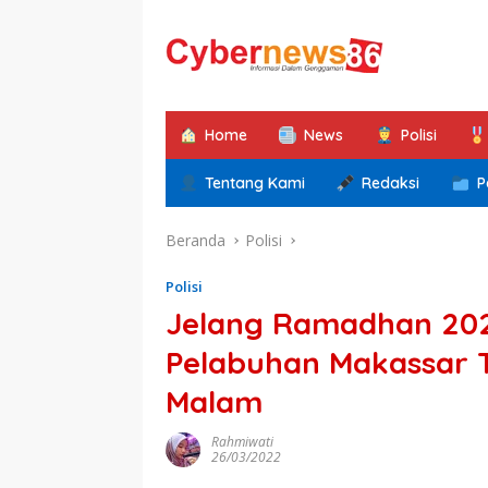
Langsung
ke
konten
Home
News
Polisi
Tentang Kami
Redaksi
P
Beranda
Polisi
Polisi
Jelang Ramadhan 202
Pelabuhan Makassar T
Malam
Rahmiwati
26/03/2022