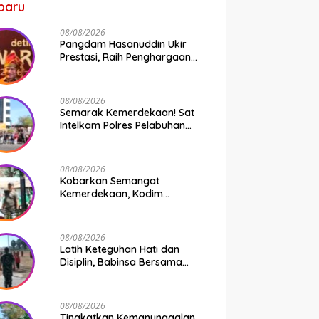
baru
08/08/2026
Pangdam Hasanuddin Ukir
Prestasi, Raih Penghargaan
Pemimpin Operasi
Kemanusiaan Inspiratif 2026
08/08/2026
Semarak Kemerdekaan! Sat
Intelkam Polres Pelabuhan
Makassar Bersama Bajaj
Maxim Bagikan 250 Bendera
Merah Putih
08/08/2026
Kobarkan Semangat
Kemerdekaan, Kodim
1409/Gowa Gelar Lomba
Semarak HUT RI Ke-81
08/08/2026
Latih Keteguhan Hati dan
Disiplin, Babinsa Bersama
Polsek Bontonompo Bina Calon
Paskibraka
08/08/2026
Tingkatkan Kemanunggalan