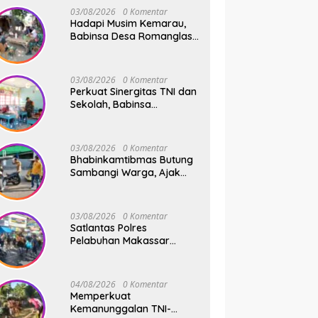
Swadaya
03/08/2026
0 Komentar
Hadapi Musim Kemarau,
Babinsa Desa Romanglasa
Edukasi Warga Soal
Bahaya Kebakaran dan
Kesehatan
03/08/2026
0 Komentar
Perkuat Sinergitas TNI dan
Sekolah, Babinsa
Tompobulu Dampingi
Penyaluran MBG di SD
Center Malakaji
03/08/2026
0 Komentar
Bhabinkamtibmas Butung
Sambangi Warga, Ajak
Wujudkan Kamtibmas
Aman dan Kondusif
03/08/2026
0 Komentar
Satlantas Polres
Pelabuhan Makassar
Sigap Atur Lalu Lintas Saat
Kapal Sandar, Penumpang
Aman dan Lancar
04/08/2026
0 Komentar
Memperkuat
Kemanunggalan TNI-