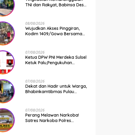
TNI dan Rakyat, Babinsa Desa
Jipang Bersama Warga dan
Mahasiswa UIN Gelar Karya
Bakti
08/08/2026
Wujudkan Akses Pinggiran,
Kodim 1409/Gowa Bersama
Warga Kejar Penuntasan
Jembatan Gantung Tahap V
07/08/2026
Ketua DPW PNI Merdeka Sulsel
Ketuk Palu,Pengukuhan
Struktur Partai Digelar 18
Agustus 2026
07/08/2026
Dekat dan Hadir untuk Warga,
Bhabinkamtibmas Pulau
Kodingareng Jadi Sahabat
Masyarakat
07/08/2026
Perang Melawan Narkoba!
Satres Narkoba Polres
Pelabuhan Makassar Bongkar
50 Kasus, Puluhan Pelaku