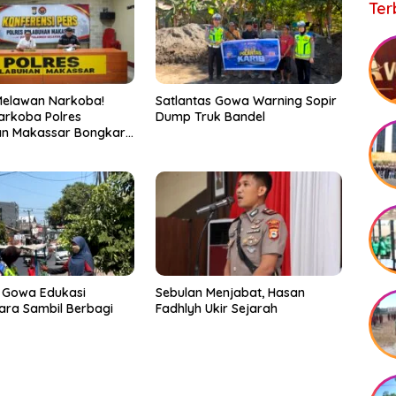
Ter
Melawan Narkoba!
Satlantas Gowa Warning Sopir
arkoba Polres
Dump Truk Bandel
an Makassar Bongkar
, Puluhan Pelaku
ap
 Gowa Edukasi
Sebulan Menjabat, Hasan
ra Sambil Berbagi
Fadhlyh Ukir Sejarah