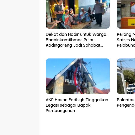
Dekat dan Hadir untuk Warga,
Perang 
Bhabinkamtibmas Pulau
Satres N
Kodingareng Jadi Sahabat
Pelabuh
Masyarakat
50 Kasus
Ditangk
AKP Hasan Fadhlyh Tinggalkan
Polantas
Legasi sebagai Bapak
Pengenda
Pembangunan