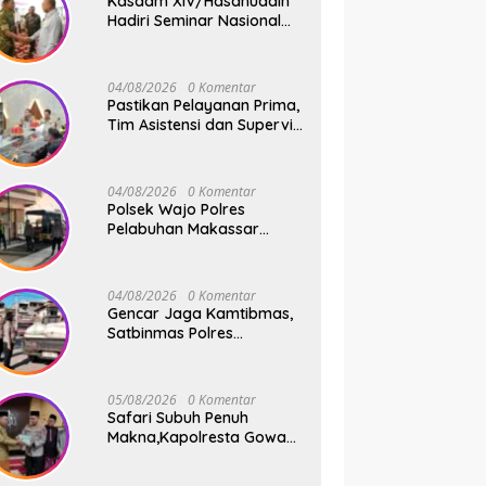
Kasdam XIV/Hasanuddin
Hadiri Seminar Nasional
KDKMP, Perkuat Sinergi
Pembangunan Ekonomi
Desa
04/08/2026
0 Komentar
Pastikan Pelayanan Prima,
Tim Asistensi dan Supervisi
Mabes Polri Tinjau
Layanan 110, SPKT,
Samapta dan Command
04/08/2026
0 Komentar
Center Polresta Gowa
Polsek Wajo Polres
Pelabuhan Makassar
Tancap Gas KRYD, Dua
Mobil Patroli Sisir Titik
Rawan Cegah Kejahatan
04/08/2026
0 Komentar
Gencar Jaga Kamtibmas,
Satbinmas Polres
Pelabuhan Makassar Rutin
Patroli dan Binluh di
Pelabuhan Paotere
05/08/2026
0 Komentar
Safari Subuh Penuh
Makna,Kapolresta Gowa
Tebar Keberkahan Melalui
Wakaf Al-Qur’an