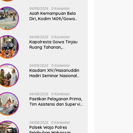
Jembatan Gantung Tahap
V di Dua Lokasi Vital
04/08/2026
0 Komentar
Asah Kemampuan Bela
Diri, Kodim 1409/Gowa
Rutin Gelar Latihan Pencak
Silat Militer Tingkatkan
Profesionalisme Prajurit
04/08/2026
0 Komentar
Kapolresta Gowa Tinjau
Ruang Tahanan,
Sampaikan Pesan Moral
dan Harapan Baru
04/08/2026
0 Komentar
Kasdam XIV/Hasanuddin
Hadiri Seminar Nasional
KDKMP, Perkuat Sinergi
Pembangunan Ekonomi
Desa
04/08/2026
0 Komentar
Pastikan Pelayanan Prima,
Tim Asistensi dan Supervisi
Mabes Polri Tinjau
Layanan 110, SPKT,
Samapta dan Command
04/08/2026
0 Komentar
Center Polresta Gowa
Polsek Wajo Polres
Pelabuhan Makassar