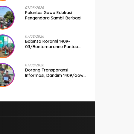
07/08/2026
Polantas Gowa Edukasi
Pengendara Sambil Berbagi
07/08/2026
Babinsa Koramil 1409-
03/Bontomarannu Pantau
Penyaluran Makan Bergizi
Gratis di SD Inpres Japing
Pattallassang
07/08/2026
Dorong Transparansi
Informasi, Dandim 1409/Gowa
Apresiasi Dedikasi Wartawan
Media Mitra