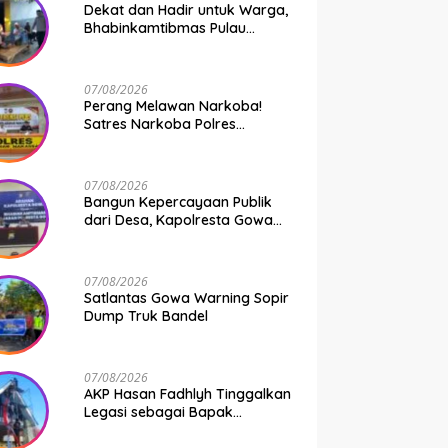
Dekat dan Hadir untuk Warga,
Bhabinkamtibmas Pulau
Kodingareng Jadi Sahabat
Masyarakat
07/08/2026
Perang Melawan Narkoba!
Satres Narkoba Polres
Pelabuhan Makassar Bongkar
50 Kasus, Puluhan Pelaku
Ditangkap
07/08/2026
Bangun Kepercayaan Publik
dari Desa, Kapolresta Gowa
Berikan Arahan kepada
Seluruh Bhabinkamtibmas
Jajaran Polresta Gowa
07/08/2026
Satlantas Gowa Warning Sopir
Dump Truk Bandel
07/08/2026
AKP Hasan Fadhlyh Tinggalkan
Legasi sebagai Bapak
Pembangunan