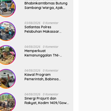
Bhabinkamtibmas Butung
Sambangi Warga, Ajak
Wujudkan Kamtibmas
Aman dan Kondusif
03/08/2026
0 Komentar
Satlantas Polres
Pelabuhan Makassar
Sigap Atur Lalu Lintas Saat
Kapal Sandar, Penumpang
Aman dan Lancar
04/08/2026
0 Komentar
Memperkuat
Kemanunggalan TNI-
Rakyat, Babinsa Koramil
1409-08/Bontonompo
Gelar Karya Bakti
04/08/2026
0 Komentar
Bersama Pemdes Jipang
Kawal Program
Pemerintah, Babinsa
Koramil 1409-
05/Pallangga Kelurahan
Tetebatu Pantau
04/08/2026
0 Komentar
Penyaluran Makan Bergizi
Sinergi Prajurit dan
Gratis di SD Inpres
Rakyat, Kodim 1409/Gowa
Biringkaloro
Pacu Pembangunan