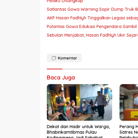
Pelaku Ditangkap
Satlantas Gowa Warning Sopir Dump Truk B
AKP Hasan Fadhlyh Tinggalkan Legasi seb
Polantas Gowa Edukasi Pengendara Sambil
Sebulan Menjabat, Hasan Fadhlyh Ukir Seja
Komentar
Baca Juga
Dekat dan Hadir untuk Warga,
Perang 
Bhabinkamtibmas Pulau
Satres N
Kodingareng Jadi Sahabat
Pelabuh