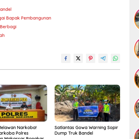
andel
agai Bapak Pembangunan
 Berbagi
rah
Melawan Narkoba!
Satlantas Gowa Warning Sopir
arkoba Polres
Dump Truk Bandel
an Makassar Bongkar