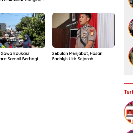
, Puluhan Pelaku
ap
 Gowa Edukasi
Sebulan Menjabat, Hasan
ra Sambil Berbagi
Fadhlyh Ukir Sejarah
Ter