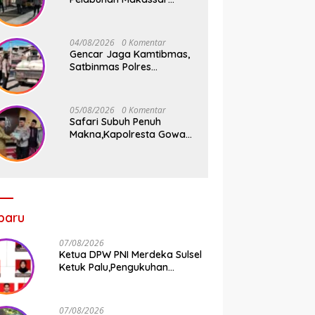
Tancap Gas KRYD, Dua
Mobil Patroli Sisir Titik
Rawan Cegah Kejahatan
04/08/2026
0 Komentar
Gencar Jaga Kamtibmas,
Satbinmas Polres
Pelabuhan Makassar Rutin
Patroli dan Binluh di
Pelabuhan Paotere
05/08/2026
0 Komentar
Safari Subuh Penuh
Makna,Kapolresta Gowa
Tebar Keberkahan Melalui
Wakaf Al-Qur’an
baru
07/08/2026
Ketua DPW PNI Merdeka Sulsel
Ketuk Palu,Pengukuhan
Struktur Partai Digelar 18
Agustus 2026
07/08/2026