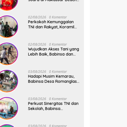
Championship 2026
02/08/2026
0 Komentar
Perkokoh Kemunggalan
TNI dan Rakyat, Koramil
08/Bontonompo Rutinkan
Safari Subuh
02/08/2026
0 Komentar
Wujudkan Akses Tani yang
Lebih Baik, Babinsa dan
Warga Dusun Allu Bahu-
Membahu Buka Jalan
Swadaya
03/08/2026
0 Komentar
Hadapi Musim Kemarau,
Babinsa Desa Romanglasa
Edukasi Warga Soal
Bahaya Kebakaran dan
Kesehatan
03/08/2026
0 Komentar
Perkuat Sinergitas TNI dan
Sekolah, Babinsa
Tompobulu Dampingi
Penyaluran MBG di SD
Center Malakaji
03/08/2026
0 Komentar