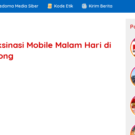
edoma Media Siber
Kode Etik
Kirim Berita
P
ksinasi Mobile Malam Hari di
rong