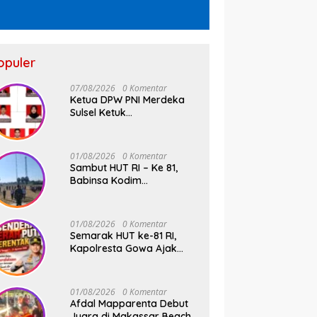
opuler
07/08/2026
0 Komentar
Ketua DPW PNI Merdeka
Sulsel Ketuk
Palu,Pengukuhan Struktur
Partai Digelar 18 Agustus
2026
01/08/2026
0 Komentar
Sambut HUT RI – Ke 81,
Babinsa Kodim
1409/Gowa dan
Bhabinkamtibmas Tempa
Kedisiplinan Calon
01/08/2026
0 Komentar
Paskibraka Kecamatan
Semarak HUT ke-81 RI,
Bontonompo
Kapolresta Gowa Ajak
Masyarakat Kibarkan
Bendera Merah Putih
01/08/2026
0 Komentar
Afdal Mapparenta Debut
Juara di Makassar Beach