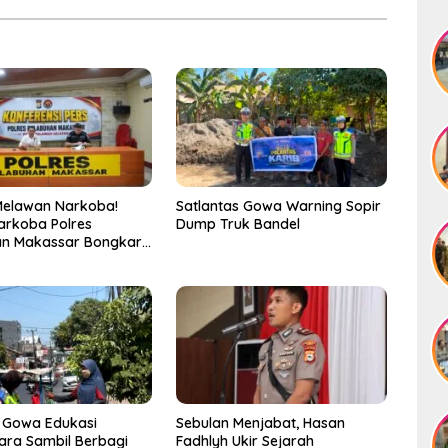
Melawan Narkoba!
Satlantas Gowa Warning Sopir
arkoba Polres
Dump Truk Bandel
an Makassar Bongkar
, Puluhan Pelaku
ap
 Gowa Edukasi
Sebulan Menjabat, Hasan
ra Sambil Berbagi
Fadhlyh Ukir Sejarah