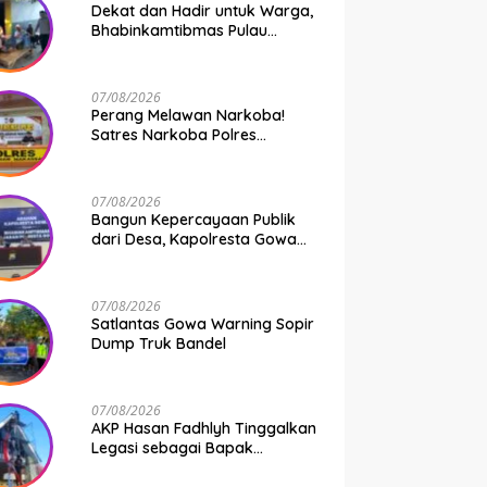
Dekat dan Hadir untuk Warga,
Bhabinkamtibmas Pulau
Kodingareng Jadi Sahabat
Masyarakat
07/08/2026
Perang Melawan Narkoba!
Satres Narkoba Polres
Pelabuhan Makassar Bongkar
50 Kasus, Puluhan Pelaku
Ditangkap
07/08/2026
Bangun Kepercayaan Publik
dari Desa, Kapolresta Gowa
Berikan Arahan kepada
Seluruh Bhabinkamtibmas
Jajaran Polresta Gowa
07/08/2026
Satlantas Gowa Warning Sopir
Dump Truk Bandel
07/08/2026
AKP Hasan Fadhlyh Tinggalkan
Legasi sebagai Bapak
Pembangunan