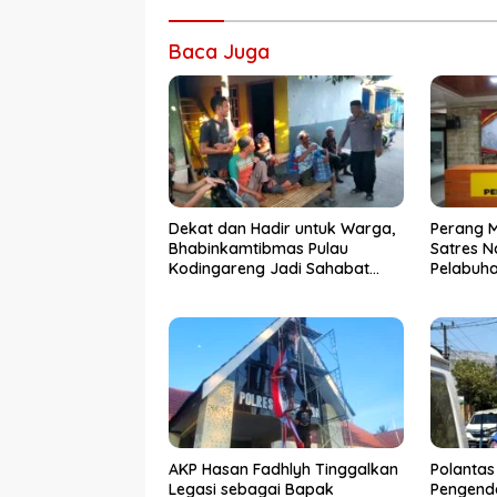
Baca Juga
Dekat dan Hadir untuk Warga,
Perang 
Bhabinkamtibmas Pulau
Satres N
Kodingareng Jadi Sahabat
Pelabuh
Masyarakat
50 Kasus
Ditangk
AKP Hasan Fadhlyh Tinggalkan
Polantas
Legasi sebagai Bapak
Pengenda