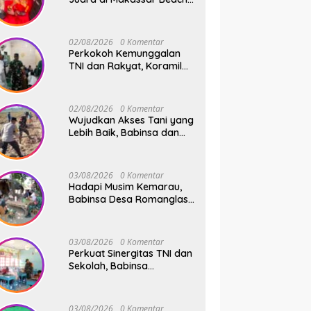
Championship 2026
02/08/2026
0 Komentar
Perkokoh Kemunggalan
TNI dan Rakyat, Koramil
08/Bontonompo Rutinkan
Safari Subuh
02/08/2026
0 Komentar
Wujudkan Akses Tani yang
Lebih Baik, Babinsa dan
Warga Dusun Allu Bahu-
Membahu Buka Jalan
Swadaya
03/08/2026
0 Komentar
Hadapi Musim Kemarau,
Babinsa Desa Romanglasa
Edukasi Warga Soal
Bahaya Kebakaran dan
Kesehatan
03/08/2026
0 Komentar
Perkuat Sinergitas TNI dan
Sekolah, Babinsa
Tompobulu Dampingi
Penyaluran MBG di SD
Center Malakaji
03/08/2026
0 Komentar