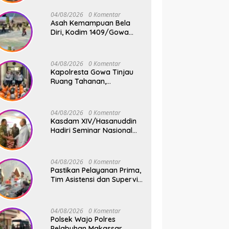
Jembatan Gantung Tahap
V di Dua Lokasi Vital
04/08/2026
0 Komentar
Asah Kemampuan Bela
Diri, Kodim 1409/Gowa
Rutin Gelar Latihan Pencak
Silat Militer Tingkatkan
Profesionalisme Prajurit
04/08/2026
0 Komentar
Kapolresta Gowa Tinjau
Ruang Tahanan,
Sampaikan Pesan Moral
dan Harapan Baru
04/08/2026
0 Komentar
Kasdam XIV/Hasanuddin
Hadiri Seminar Nasional
KDKMP, Perkuat Sinergi
Pembangunan Ekonomi
Desa
04/08/2026
0 Komentar
Pastikan Pelayanan Prima,
Tim Asistensi dan Supervisi
Mabes Polri Tinjau
Layanan 110, SPKT,
Samapta dan Command
04/08/2026
0 Komentar
Center Polresta Gowa
Polsek Wajo Polres
Pelabuhan Makassar