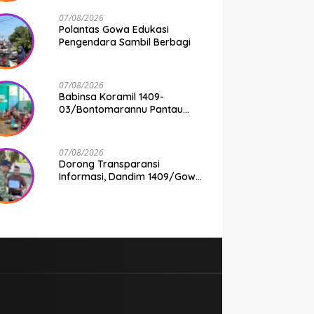
07/08/2026
Polantas Gowa Edukasi
Pengendara Sambil Berbagi
07/08/2026
Babinsa Koramil 1409-
03/Bontomarannu Pantau
Penyaluran Makan Bergizi
Gratis di SD Inpres Japing
Pattallassang
07/08/2026
Dorong Transparansi
Informasi, Dandim 1409/Gowa
Apresiasi Dedikasi Wartawan
Media Mitra