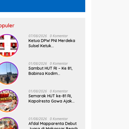
opuler
07/08/2026
0 Komentar
Ketua DPW PNI Merdeka
Sulsel Ketuk
Palu,Pengukuhan Struktur
Partai Digelar 18 Agustus
2026
01/08/2026
0 Komentar
Sambut HUT RI – Ke 81,
Babinsa Kodim
1409/Gowa dan
Bhabinkamtibmas Tempa
Kedisiplinan Calon
01/08/2026
0 Komentar
Paskibraka Kecamatan
Semarak HUT ke-81 RI,
Bontonompo
Kapolresta Gowa Ajak
Masyarakat Kibarkan
Bendera Merah Putih
01/08/2026
0 Komentar
Afdal Mapparenta Debut
Juara di Makassar Beach