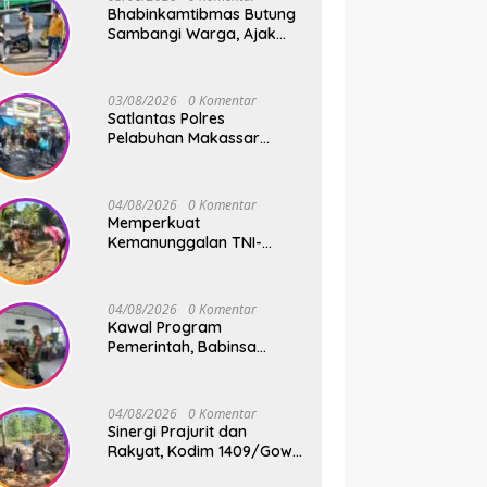
Bhabinkamtibmas Butung
Sambangi Warga, Ajak
Wujudkan Kamtibmas
Aman dan Kondusif
03/08/2026
0 Komentar
Satlantas Polres
Pelabuhan Makassar
Sigap Atur Lalu Lintas Saat
Kapal Sandar, Penumpang
Aman dan Lancar
04/08/2026
0 Komentar
Memperkuat
Kemanunggalan TNI-
Rakyat, Babinsa Koramil
1409-08/Bontonompo
Gelar Karya Bakti
04/08/2026
0 Komentar
Bersama Pemdes Jipang
Kawal Program
Pemerintah, Babinsa
Koramil 1409-
05/Pallangga Kelurahan
Tetebatu Pantau
04/08/2026
0 Komentar
Penyaluran Makan Bergizi
Sinergi Prajurit dan
Gratis di SD Inpres
Rakyat, Kodim 1409/Gowa
Biringkaloro
Pacu Pembangunan