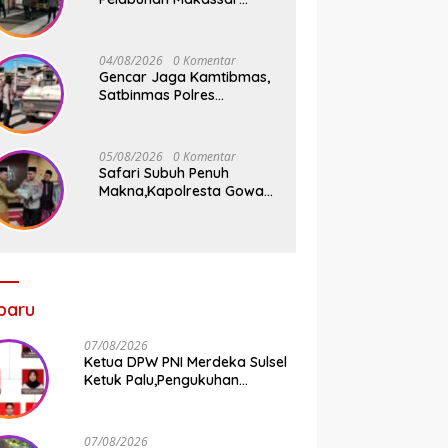
Tancap Gas KRYD, Dua
Mobil Patroli Sisir Titik
Rawan Cegah Kejahatan
04/08/2026
0 Komentar
Gencar Jaga Kamtibmas,
Satbinmas Polres
Pelabuhan Makassar Rutin
Patroli dan Binluh di
Pelabuhan Paotere
05/08/2026
0 Komentar
Safari Subuh Penuh
Makna,Kapolresta Gowa
Tebar Keberkahan Melalui
Wakaf Al-Qur’an
baru
07/08/2026
Ketua DPW PNI Merdeka Sulsel
Ketuk Palu,Pengukuhan
Struktur Partai Digelar 18
Agustus 2026
07/08/2026