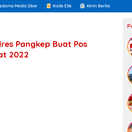
edoma Media Siber
Kode Etik
Kirim Berita
P
lres Pangkep Buat Pos
at 2022