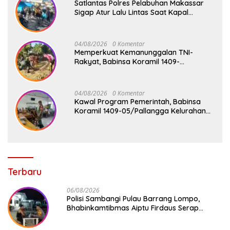
Satlantas Polres Pelabuhan Makassar
Sigap Atur Lalu Lintas Saat Kapal
Sandar, Penumpang Aman dan Lancar
04/08/2026
0 Komentar
Memperkuat Kemanunggalan TNI-
Rakyat, Babinsa Koramil 1409-
08/Bontonompo Gelar Karya Bakti
Bersama Pemdes Jipang
04/08/2026
0 Komentar
Kawal Program Pemerintah, Babinsa
Koramil 1409-05/Pallangga Kelurahan
Tetebatu Pantau Penyaluran Makan
Bergizi Gratis di SD Inpres Biringkaloro
Terbaru
06/08/2026
Polisi Sambangi Pulau Barrang Lompo,
Bhabinkamtibmas Aiptu Firdaus Serap
Aspirasi Warga dan Jaga Kamtibmas