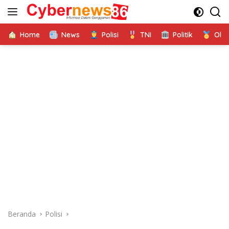
Langsung
ke
konten
Home
News
Polisi
TNI
Politik
Ola
Beranda
Polisi