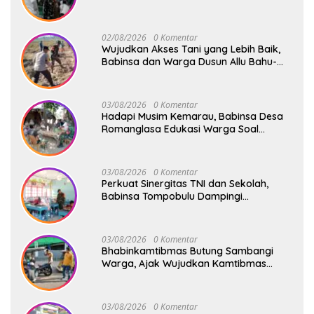
Safari Subuh
02/08/2026
0 Komentar
Wujudkan Akses Tani yang Lebih Baik,
Babinsa dan Warga Dusun Allu Bahu-
Membahu Buka Jalan Swadaya
03/08/2026
0 Komentar
Hadapi Musim Kemarau, Babinsa Desa
Romanglasa Edukasi Warga Soal
Bahaya Kebakaran dan Kesehatan
03/08/2026
0 Komentar
Perkuat Sinergitas TNI dan Sekolah,
Babinsa Tompobulu Dampingi
Penyaluran MBG di SD Center Malakaji
03/08/2026
0 Komentar
Bhabinkamtibmas Butung Sambangi
Warga, Ajak Wujudkan Kamtibmas
Aman dan Kondusif
03/08/2026
0 Komentar