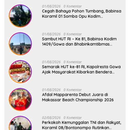
01/08/2026
0 Komentar
Cegah Bahaya Pohon Tumbang, Babinsa
Koramil 01 Somba Opu Kodim
1409/Gowa Gelar Karya Bakti Pangkas
Ranting Pohon Bersama Warga Bonto
Baddo
01/08/2026
0 Komentar
Sambut HUT RI – Ke 81, Babinsa Kodim
1409/Gowa dan Bhabinkamtibmas
Tempa Kedisiplinan Calon Paskibraka
Kecamatan Bontonompo
01/08/2026
0 Komentar
Semarak HUT ke-81 RI, Kapolresta Gowa
Ajak Masyarakat Kibarkan Bendera
Merah Putih
01/08/2026
0 Komentar
Afdal Mapparenta Debut Juara di
Makassar Beach Championship 2026
02/08/2026
0 Komentar
Perkokoh Kemunggalan TNI dan Rakyat,
Koramil 08/Bontonompo Rutinkan