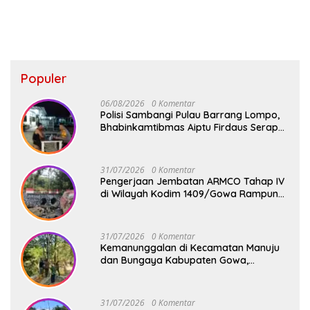
Populer
06/08/2026
0 Komentar
Polisi Sambangi Pulau Barrang Lompo,
Bhabinkamtibmas Aiptu Firdaus Serap
Aspirasi Warga dan Jaga Kamtibmas
31/07/2026
0 Komentar
Pengerjaan Jembatan ARMCO Tahap IV
di Wilayah Kodim 1409/Gowa Rampung
100%, Warga Desa Mamampang Kini
Punya Akses Baru
31/07/2026
0 Komentar
Kemanunggalan di Kecamatan Manuju
dan Bungaya Kabupaten Gowa,
Pembangunan Dua Jembatan Gantung
Terus Digenjot
31/07/2026
0 Komentar