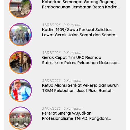
Kobarkan Semangat Gotong Royong,
Pembangunan Jembatan Beton Kodim
1409/Gowa Terus Berjalan
31/07/2026
0 Komentar
Kodim 1409/Gowa Perkuat Soliditas
Lewat Gerak Jalan Santai dan Senam
Bersama Keluarga Besar Kodim Gowa
31/07/2026
0 Komentar
Gerak Cepat Tim URC Resmob
Satreskrim Polres Pelabuhan Makassar
Bekuk Pencuri Solar dan Dongkrak Truk
31/07/2026
0 Komentar
Ketua Aliansi Serikat Pekerja dan Buruh
TKBM Pelabuhan, Jusuf Rizal Bantah
Akan Ada Aksi Mogol Nasional
31/07/2026
0 Komentar
Pererat Sinergi Wujudkan
Profesionalisme TNI AD, Pangdam
XIV/Hsn Terima Kunjungan Silaturahmi
Pangdivif 3/Kostrad