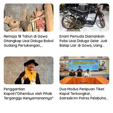
Warga dan Jaga Kamtibmas
Pernikahan
Remaja 18 Tahun di Gowa
Enam Pemuda Diamankan
Ditangkap Usai Diduga Bobol
Polisi Usai Diduga Gelar Judi
Gudang Pertukangan,
Balap Liar di Gowa, Uang
Kerugian Korban Capai Rp 6
Taruhan Rp 9,1 Juta Disita
Juta
Penggantian
Dua Modus Penipuan Tiket
Kapolri”Dihembus oleh Pihak
Kapal Terbongkar,
Terganggu Kenyamanannya”
Satreskrim Polres Pelabuhan
Makassar Ungkap Kasus
Menonjol