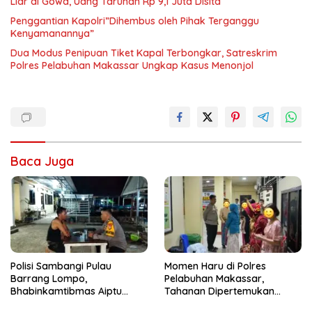
Liar di Gowa, Uang Taruhan Rp 9,1 Juta Disita
Penggantian Kapolri”Dihembus oleh Pihak Terganggu
Kenyamanannya”
Dua Modus Penipuan Tiket Kapal Terbongkar, Satreskrim
Polres Pelabuhan Makassar Ungkap Kasus Menonjol
Baca Juga
Polisi Sambangi Pulau
Momen Haru di Polres
Barrang Lompo,
Pelabuhan Makassar,
Bhabinkamtibmas Aiptu
Tahanan Dipertemukan
Firdaus Serap Aspirasi
dengan Keluarga Usai Acara