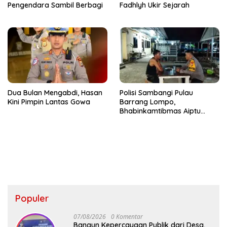
Pengendara Sambil Berbagi
Fadhlyh Ukir Sejarah
Dua Bulan Mengabdi, Hasan
Polisi Sambangi Pulau
Kini Pimpin Lantas Gowa
Barrang Lompo,
Bhabinkamtibmas Aiptu
Firdaus Serap Aspirasi
Warga dan Jaga Kamtibmas
Populer
07/08/2026
0 Komentar
Bangun Kepercayaan Publik dari Desa,