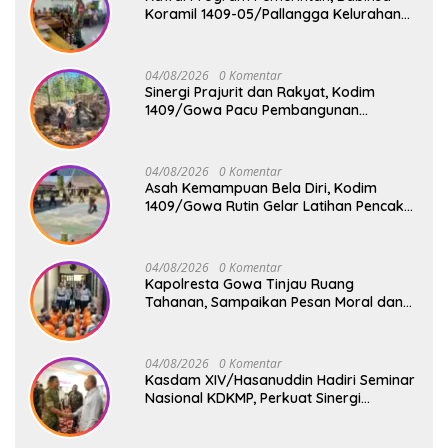
Koramil 1409-05/Pallangga Kelurahan
Tetebatu Pantau Penyaluran Makan
Bergizi Gratis di SD Inpres Biringkaloro
04/08/2026
0 Komentar
Sinergi Prajurit dan Rakyat, Kodim
1409/Gowa Pacu Pembangunan
Jembatan Gantung Tahap V di Dua
Lokasi Vital
04/08/2026
0 Komentar
Asah Kemampuan Bela Diri, Kodim
1409/Gowa Rutin Gelar Latihan Pencak
Silat Militer Tingkatkan Profesionalisme
Prajurit
04/08/2026
0 Komentar
Kapolresta Gowa Tinjau Ruang
Tahanan, Sampaikan Pesan Moral dan
Harapan Baru
04/08/2026
0 Komentar
Kasdam XIV/Hasanuddin Hadiri Seminar
Nasional KDKMP, Perkuat Sinergi
Pembangunan Ekonomi Desa