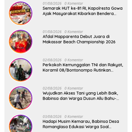
01/08/2026
0 Komentar
Semarak HUT ke-81 RI, Kapolresta Gowa
Ajak Masyarakat Kibarkan Bendera
Merah Putih
01/08/2026
0 Komentar
Afdal Mapparenta Debut Juara di
Makassar Beach Championship 2026
02/08/2026
0 Komentar
Perkokoh Kemunggalan TNI dan Rakyat,
Koramil 08/Bontonompo Rutinkan
Safari Subuh
02/08/2026
0 Komentar
Wujudkan Akses Tani yang Lebih Baik,
Babinsa dan Warga Dusun Allu Bahu-
Membahu Buka Jalan Swadaya
03/08/2026
0 Komentar
Hadapi Musim Kemarau, Babinsa Desa
Romanglasa Edukasi Warga Soal
Bahaya Kebakaran dan Kesehatan