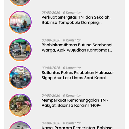
03/08/2026
0 Komentar
Perkuat Sinergitas TNI dan Sekolah,
Babinsa Tompobulu Dampingi
Penyaluran MBG di SD Center Malakaji
03/08/2026
0 Komentar
Bhabinkamtibmas Butung Sambangi
Warga, Ajak Wujudkan Kamtibmas
Aman dan Kondusif
03/08/2026
0 Komentar
Satlantas Polres Pelabuhan Makassar
Sigap Atur Lalu Lintas Saat Kapal
Sandar, Penumpang Aman dan Lancar
04/08/2026
0 Komentar
Memperkuat Kemanunggalan TNI-
Rakyat, Babinsa Koramil 1409-
08/Bontonompo Gelar Karya Bakti
Bersama Pemdes Jipang
04/08/2026
0 Komentar
Kawal Program Pemerintah, Babinsa