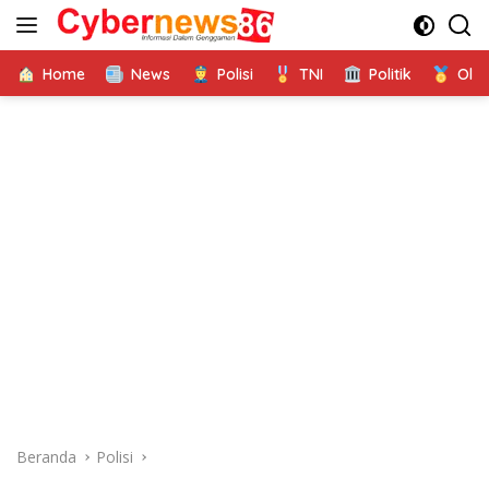
Langsung
ke
konten
Home
News
Polisi
TNI
Politik
Ola
Beranda
Polisi