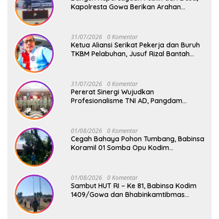
Kapolresta Gowa Berikan Arahan
kepada Seluruh Bhabinkamtibmas
Jajaran Polresta Gowa
31/07/2026
0 Komentar
Ketua Aliansi Serikat Pekerja dan Buruh
TKBM Pelabuhan, Jusuf Rizal Bantah
Akan Ada Aksi Mogol Nasional
31/07/2026
0 Komentar
Pererat Sinergi Wujudkan
Profesionalisme TNI AD, Pangdam
XIV/Hsn Terima Kunjungan Silaturahmi
Pangdivif 3/Kostrad
01/08/2026
0 Komentar
Cegah Bahaya Pohon Tumbang, Babinsa
Koramil 01 Somba Opu Kodim
1409/Gowa Gelar Karya Bakti Pangkas
Ranting Pohon Bersama Warga Bonto
Baddo
01/08/2026
0 Komentar
Sambut HUT RI – Ke 81, Babinsa Kodim
1409/Gowa dan Bhabinkamtibmas
Tempa Kedisiplinan Calon Paskibraka
Kecamatan Bontonompo