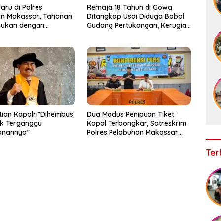
ru di Polres
Remaja 18 Tahun di Gowa
an Makassar, Tahanan
Ditangkap Usai Diduga Bobol
mukan dengan
Gudang Pertukangan, Kerugian
 Usai Acara
Korban Capai Rp 6 Juta
an
ian Kapolri”Dihembus
Dua Modus Penipuan Tiket
ak Terganggu
Kapal Terbongkar, Satreskrim
nannya”
Polres Pelabuhan Makassar
Ungkap Kasus Menonjol
Ter