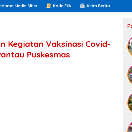
edoma Media Siber
Kode Etik
Kirim Berita
P
 Kegiatan Vaksinasi Covid-
 Pantau Puskesmas