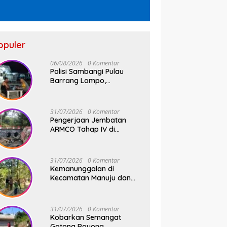
opuler
06/08/2026
0 Komentar
Polisi Sambangi Pulau
Barrang Lompo,
Bhabinkamtibmas Aiptu
Firdaus Serap Aspirasi
Warga dan Jaga
31/07/2026
0 Komentar
Kamtibmas
Pengerjaan Jembatan
ARMCO Tahap IV di
Wilayah Kodim 1409/Gowa
Rampung 100%, Warga
Desa Mamampang Kini
31/07/2026
0 Komentar
Punya Akses Baru
Kemanunggalan di
Kecamatan Manuju dan
Bungaya Kabupaten
Gowa, Pembangunan Dua
Jembatan Gantung Terus
31/07/2026
0 Komentar
Digenjot
Kobarkan Semangat
Gotong Royong,