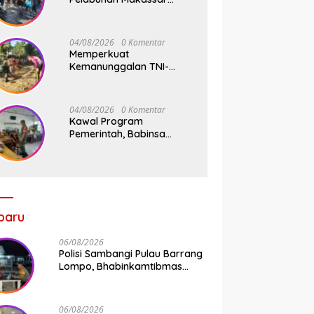
Sigap Atur Lalu Lintas Saat
Kapal Sandar, Penumpang
Aman dan Lancar
04/08/2026
0 Komentar
Memperkuat
Kemanunggalan TNI-
Rakyat, Babinsa Koramil
1409-08/Bontonompo
Gelar Karya Bakti
04/08/2026
0 Komentar
Bersama Pemdes Jipang
Kawal Program
Pemerintah, Babinsa
Koramil 1409-
05/Pallangga Kelurahan
Tetebatu Pantau
Penyaluran Makan Bergizi
Gratis di SD Inpres
Biringkaloro
baru
06/08/2026
Polisi Sambangi Pulau Barrang
Lompo, Bhabinkamtibmas
Aiptu Firdaus Serap Aspirasi
Warga dan Jaga Kamtibmas
06/08/2026