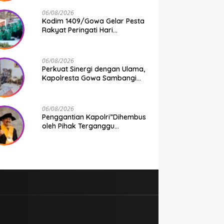
Taruhan Rp 9,1 Juta Disita
06/08/2026
Kodim 1409/Gowa Gelar Pesta
Rakyat Peringati Hari
Kemerdekaan RI di Area
KDKMP
06/08/2026
Perkuat Sinergi dengan Ulama,
Kapolresta Gowa Sambangi
Ketua Tanfidziyah PCNU Gowa
06/08/2026
Penggantian Kapolri”Dihembus
oleh Pihak Terganggu
Kenyamanannya”