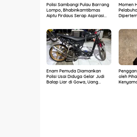
Polisi Sambangi Pulau Barrang
Momen Ha
Lompo, Bhabinkamtibmas
Pelabuh
Aiptu Firdaus Serap Aspirasi
Diperte
Warga dan Jaga Kamtibmas
Keluarga
Pernikah
Enam Pemuda Diamankan
Penggant
Polisi Usai Diduga Gelar Judi
oleh Pih
Balap Liar di Gowa, Uang
Kenyama
Taruhan Rp 9,1 Juta Disita