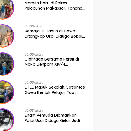
Momen Haru di Polres
Pelabuhan Makassar, Tahanan
Dipertemukan dengan
Keluarga Usai Acara
Pernikahan
06/08/2026
Remaja 18 Tahun di Gowa
Ditangkap Usai Diduga Bobol
Gudang Pertukangan, Kerugian
Korban Capai Rp 6 Juta
06/08/2026
Olahraga Bersama Persit di
Mako Denpom XIV/4
Makassar, Momentum Pererat
Kebersamaan dan Syukuri
Pertambahan Usia
06/08/2026
ETLE Masuk Sekolah, Satlantas
Gowa Bentuk Pelajar Taat
Aturan
06/08/2026
Enam Pemuda Diamankan
Polisi Usai Diduga Gelar Judi
Balap Liar di Gowa, Uang