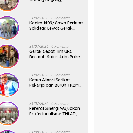
Pembangunan Jembatan
Beton Kodim 1409/Gowa
Terus Berjalan
31/07/2026
0 Komentar
Kodim 1409/Gowa Perkuat
Soliditas Lewat Gerak
Jalan Santai dan Senam
Bersama Keluarga Besar
Kodim Gowa
31/07/2026
0 Komentar
Gerak Cepat Tim URC
Resmob Satreskrim Polres
Pelabuhan Makassar
Bekuk Pencuri Solar dan
Dongkrak Truk
31/07/2026
0 Komentar
Ketua Aliansi Serikat
Pekerja dan Buruh TKBM
Pelabuhan, Jusuf Rizal
Bantah Akan Ada Aksi
Mogol Nasional
31/07/2026
0 Komentar
Pererat Sinergi Wujudkan
Profesionalisme TNI AD,
Pangdam XIV/Hsn Terima
Kunjungan Silaturahmi
Pangdivif 3/Kostrad
01/08/2026
0 Komentar