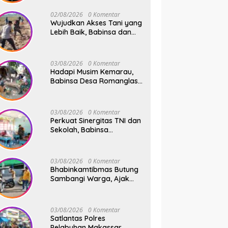
Safari Subuh
02/08/2026
0 Komentar
Wujudkan Akses Tani yang
Lebih Baik, Babinsa dan
Warga Dusun Allu Bahu-
Membahu Buka Jalan
Swadaya
03/08/2026
0 Komentar
Hadapi Musim Kemarau,
Babinsa Desa Romanglasa
Edukasi Warga Soal
Bahaya Kebakaran dan
Kesehatan
03/08/2026
0 Komentar
Perkuat Sinergitas TNI dan
Sekolah, Babinsa
Tompobulu Dampingi
Penyaluran MBG di SD
Center Malakaji
03/08/2026
0 Komentar
Bhabinkamtibmas Butung
Sambangi Warga, Ajak
Wujudkan Kamtibmas
Aman dan Kondusif
03/08/2026
0 Komentar
Satlantas Polres
Pelabuhan Makassar