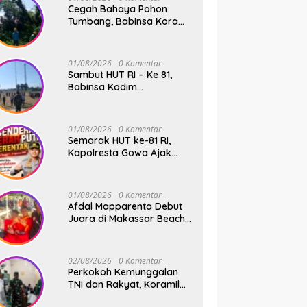
Cegah Bahaya Pohon
Tumbang, Babinsa Koramil
01 Somba Opu Kodim
1409/Gowa Gelar Karya
Bakti Pangkas Ranting
01/08/2026
0 Komentar
Pohon Bersama Warga
Sambut HUT RI – Ke 81,
Bonto Baddo
Babinsa Kodim
1409/Gowa dan
Bhabinkamtibmas Tempa
Kedisiplinan Calon
01/08/2026
0 Komentar
Paskibraka Kecamatan
Semarak HUT ke-81 RI,
Bontonompo
Kapolresta Gowa Ajak
Masyarakat Kibarkan
Bendera Merah Putih
01/08/2026
0 Komentar
Afdal Mapparenta Debut
Juara di Makassar Beach
Championship 2026
02/08/2026
0 Komentar
Perkokoh Kemunggalan
TNI dan Rakyat, Koramil
08/Bontonompo Rutinkan