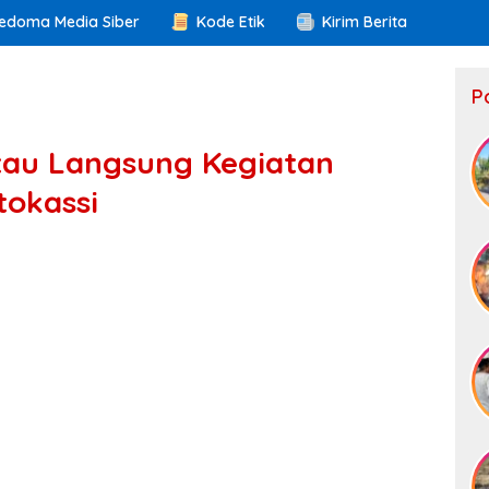
edoma Media Siber
Kode Etik
Kirim Berita
P
tau Langsung Kegiatan
tokassi