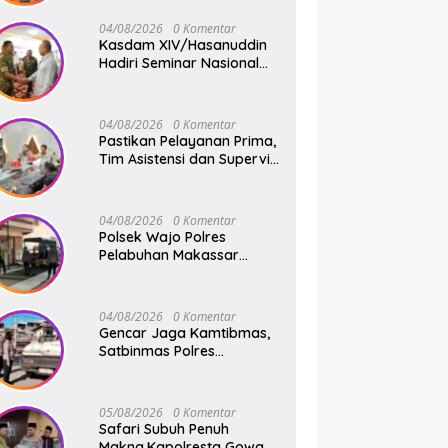
dan Harapan Baru
04/08/2026
0 Komentar
Kasdam XIV/Hasanuddin
Hadiri Seminar Nasional
KDKMP, Perkuat Sinergi
Pembangunan Ekonomi
Desa
04/08/2026
0 Komentar
Pastikan Pelayanan Prima,
Tim Asistensi dan Supervisi
Mabes Polri Tinjau
Layanan 110, SPKT,
Samapta dan Command
04/08/2026
0 Komentar
Center Polresta Gowa
Polsek Wajo Polres
Pelabuhan Makassar
Tancap Gas KRYD, Dua
Mobil Patroli Sisir Titik
Rawan Cegah Kejahatan
04/08/2026
0 Komentar
Gencar Jaga Kamtibmas,
Satbinmas Polres
Pelabuhan Makassar Rutin
Patroli dan Binluh di
Pelabuhan Paotere
05/08/2026
0 Komentar
Safari Subuh Penuh
Makna,Kapolresta Gowa