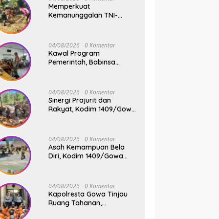
Memperkuat
Kemanunggalan TNI-
Rakyat, Babinsa Koramil
1409-08/Bontonompo
Gelar Karya Bakti
04/08/2026
0 Komentar
Bersama Pemdes Jipang
Kawal Program
Pemerintah, Babinsa
Koramil 1409-
05/Pallangga Kelurahan
Tetebatu Pantau
04/08/2026
0 Komentar
Penyaluran Makan Bergizi
Sinergi Prajurit dan
Gratis di SD Inpres
Rakyat, Kodim 1409/Gowa
Biringkaloro
Pacu Pembangunan
Jembatan Gantung Tahap
V di Dua Lokasi Vital
04/08/2026
0 Komentar
Asah Kemampuan Bela
Diri, Kodim 1409/Gowa
Rutin Gelar Latihan Pencak
Silat Militer Tingkatkan
Profesionalisme Prajurit
04/08/2026
0 Komentar
Kapolresta Gowa Tinjau
Ruang Tahanan,
Sampaikan Pesan Moral