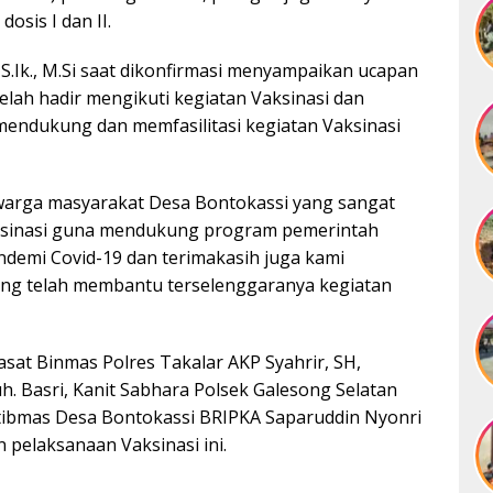
sis I dan II.
S.Ik., M.Si saat dikonfirmasi menyampaikan ucapan
elah hadir mengikuti kegiatan Vaksinasi dan
mendukung dan memfasilitasi kegiatan Vaksinasi
warga masyarakat Desa Bontokassi yang sangat
ksinasi guna mendukung program pemerintah
demi Covid-19 dan terimakasih juga kami
ng telah membantu terselenggaranya kegiatan
asat Binmas Polres Takalar AKP Syahrir, SH,
. Basri, Kanit Sabhara Polsek Galesong Selatan
tibmas Desa Bontokassi BRIPKA Saparuddin Nyonri
pelaksanaan Vaksinasi ini.