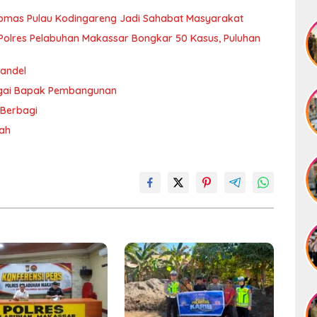
ibmas Pulau Kodingareng Jadi Sahabat Masyarakat
olres Pelabuhan Makassar Bongkar 50 Kasus, Puluhan
andel
agai Bapak Pembangunan
 Berbagi
rah