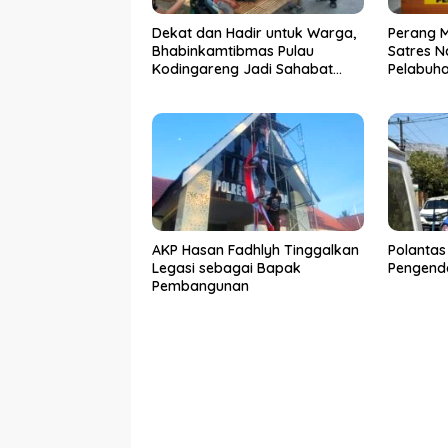
Dekat dan Hadir untuk Warga,
Perang 
Bhabinkamtibmas Pulau
Satres N
Kodingareng Jadi Sahabat
Pelabuh
Masyarakat
50 Kasus
Ditangk
AKP Hasan Fadhlyh Tinggalkan
Polantas
Legasi sebagai Bapak
Pengenda
Pembangunan