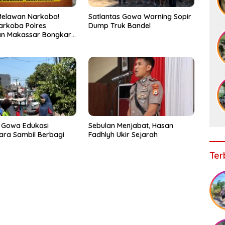
Melawan Narkoba!
Satlantas Gowa Warning Sopir
arkoba Polres
Dump Truk Bandel
an Makassar Bongkar
, Puluhan Pelaku
ap
 Gowa Edukasi
Sebulan Menjabat, Hasan
ra Sambil Berbagi
Fadhlyh Ukir Sejarah
Ter