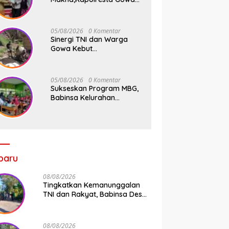
Tebar Keberkahan Melalui
Wakaf Al-Qur’an
05/08/2026
0 Komentar
Sinergi TNI dan Warga
Gowa Kebut
Pembangunan Jembatan
Beton Tahap V di Dua Titik
Strategis
05/08/2026
0 Komentar
Sukseskan Program MBG,
Babinsa Kelurahan
Parangbanoa Koramil
1409-05/Pallangga Turun
Langsung Pendampingan
di Sekolah
baru
08/08/2026
Tingkatkan Kemanunggalan
TNI dan Rakyat, Babinsa Desa
Jipang Bersama Warga dan
Mahasiswa UIN Gelar Karya
Bakti
08/08/2026