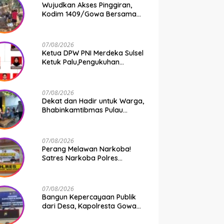
Wujudkan Akses Pinggiran,
Kodim 1409/Gowa Bersama
Warga Kejar Penuntasan
Jembatan Gantung Tahap V
07/08/2026
Ketua DPW PNI Merdeka Sulsel
Ketuk Palu,Pengukuhan
Struktur Partai Digelar 18
Agustus 2026
07/08/2026
Dekat dan Hadir untuk Warga,
Bhabinkamtibmas Pulau
Kodingareng Jadi Sahabat
Masyarakat
07/08/2026
Perang Melawan Narkoba!
Satres Narkoba Polres
Pelabuhan Makassar Bongkar
50 Kasus, Puluhan Pelaku
Ditangkap
07/08/2026
Bangun Kepercayaan Publik
dari Desa, Kapolresta Gowa
Berikan Arahan kepada