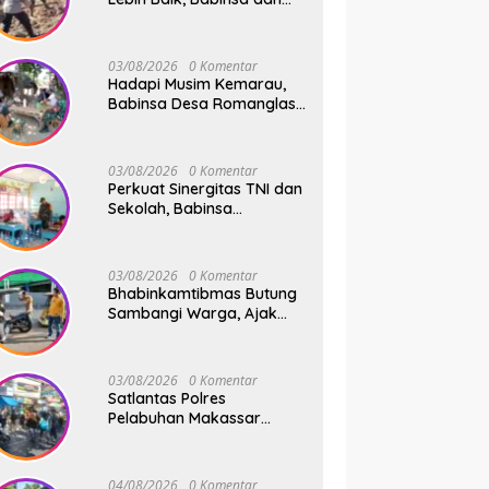
Warga Dusun Allu Bahu-
Membahu Buka Jalan
Swadaya
03/08/2026
0 Komentar
Hadapi Musim Kemarau,
Babinsa Desa Romanglasa
Edukasi Warga Soal
Bahaya Kebakaran dan
Kesehatan
03/08/2026
0 Komentar
Perkuat Sinergitas TNI dan
Sekolah, Babinsa
Tompobulu Dampingi
Penyaluran MBG di SD
Center Malakaji
03/08/2026
0 Komentar
Bhabinkamtibmas Butung
Sambangi Warga, Ajak
Wujudkan Kamtibmas
Aman dan Kondusif
03/08/2026
0 Komentar
Satlantas Polres
Pelabuhan Makassar
Sigap Atur Lalu Lintas Saat
Kapal Sandar, Penumpang
Aman dan Lancar
04/08/2026
0 Komentar