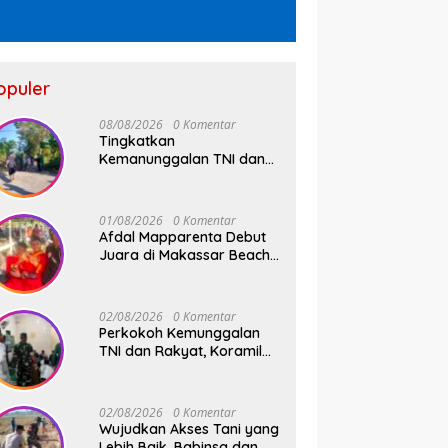
opuler
08/08/2026
0 Komentar
Tingkatkan
Kemanunggalan TNI dan
Rakyat, Babinsa Desa
Jipang Bersama Warga
dan Mahasiswa UIN Gelar
01/08/2026
0 Komentar
Karya Bakti
Afdal Mapparenta Debut
Juara di Makassar Beach
Championship 2026
02/08/2026
0 Komentar
Perkokoh Kemunggalan
TNI dan Rakyat, Koramil
08/Bontonompo Rutinkan
Safari Subuh
02/08/2026
0 Komentar
Wujudkan Akses Tani yang
Lebih Baik, Babinsa dan