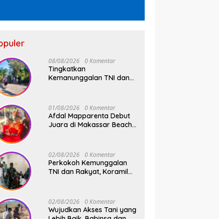
opuler
08/08/2026
0 Komentar
Tingkatkan
Kemanunggalan TNI dan
Rakyat, Babinsa Desa
Jipang Bersama Warga
dan Mahasiswa UIN Gelar
01/08/2026
0 Komentar
Karya Bakti
Afdal Mapparenta Debut
Juara di Makassar Beach
Championship 2026
02/08/2026
0 Komentar
Perkokoh Kemunggalan
TNI dan Rakyat, Koramil
08/Bontonompo Rutinkan
Safari Subuh
02/08/2026
0 Komentar
Wujudkan Akses Tani yang
Lebih Baik, Babinsa dan