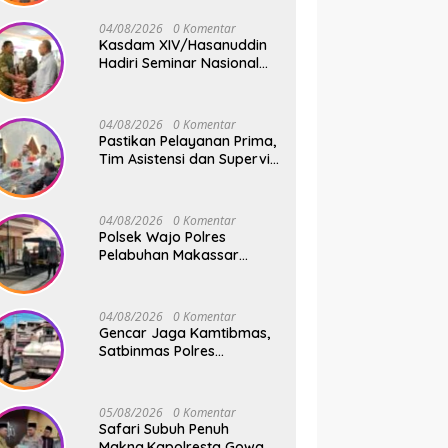
dan Harapan Baru
04/08/2026
0 Komentar
Kasdam XIV/Hasanuddin
Hadiri Seminar Nasional
KDKMP, Perkuat Sinergi
Pembangunan Ekonomi
Desa
04/08/2026
0 Komentar
Pastikan Pelayanan Prima,
Tim Asistensi dan Supervisi
Mabes Polri Tinjau
Layanan 110, SPKT,
Samapta dan Command
04/08/2026
0 Komentar
Center Polresta Gowa
Polsek Wajo Polres
Pelabuhan Makassar
Tancap Gas KRYD, Dua
Mobil Patroli Sisir Titik
Rawan Cegah Kejahatan
04/08/2026
0 Komentar
Gencar Jaga Kamtibmas,
Satbinmas Polres
Pelabuhan Makassar Rutin
Patroli dan Binluh di
Pelabuhan Paotere
05/08/2026
0 Komentar
Safari Subuh Penuh
Makna,Kapolresta Gowa