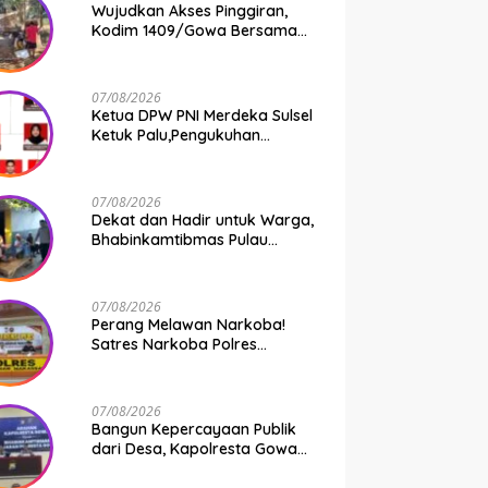
Wujudkan Akses Pinggiran,
Kodim 1409/Gowa Bersama
Warga Kejar Penuntasan
Jembatan Gantung Tahap V
07/08/2026
Ketua DPW PNI Merdeka Sulsel
Ketuk Palu,Pengukuhan
Struktur Partai Digelar 18
Agustus 2026
07/08/2026
Dekat dan Hadir untuk Warga,
Bhabinkamtibmas Pulau
Kodingareng Jadi Sahabat
Masyarakat
07/08/2026
Perang Melawan Narkoba!
Satres Narkoba Polres
Pelabuhan Makassar Bongkar
50 Kasus, Puluhan Pelaku
Ditangkap
07/08/2026
Bangun Kepercayaan Publik
dari Desa, Kapolresta Gowa
Berikan Arahan kepada