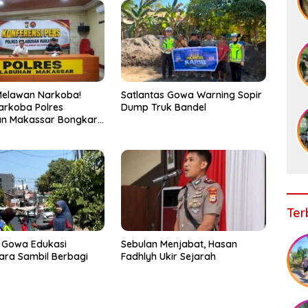
Melawan Narkoba!
Satlantas Gowa Warning Sopir
arkoba Polres
Dump Truk Bandel
an Makassar Bongkar
, Puluhan Pelaku
ap
Ter
 Gowa Edukasi
Sebulan Menjabat, Hasan
ra Sambil Berbagi
Fadhlyh Ukir Sejarah