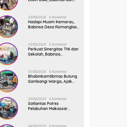
Warga Dusun Allu Bahu-
Membahu Buka Jalan
Swadaya
03/08/2026
0 Komentar
Hadapi Musim Kemarau,
Babinsa Desa Romanglasa
Edukasi Warga Soal
Bahaya Kebakaran dan
Kesehatan
03/08/2026
0 Komentar
Perkuat Sinergitas TNI dan
Sekolah, Babinsa
Tompobulu Dampingi
Penyaluran MBG di SD
Center Malakaji
03/08/2026
0 Komentar
Bhabinkamtibmas Butung
Sambangi Warga, Ajak
Wujudkan Kamtibmas
Aman dan Kondusif
03/08/2026
0 Komentar
Satlantas Polres
Pelabuhan Makassar
Sigap Atur Lalu Lintas Saat
Kapal Sandar, Penumpang
Aman dan Lancar
04/08/2026
0 Komentar