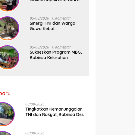
Tebar Keberkahan Melalui
Wakaf Al-Qur’an
05/08/2026
0 Komentar
Sinergi TNI dan Warga
Gowa Kebut
Pembangunan Jembatan
Beton Tahap V di Dua Titik
Strategis
05/08/2026
0 Komentar
Sukseskan Program MBG,
Babinsa Kelurahan
Parangbanoa Koramil
1409-05/Pallangga Turun
Langsung Pendampingan
di Sekolah
baru
08/08/2026
Tingkatkan Kemanunggalan
TNI dan Rakyat, Babinsa Desa
Jipang Bersama Warga dan
Mahasiswa UIN Gelar Karya
Bakti
08/08/2026