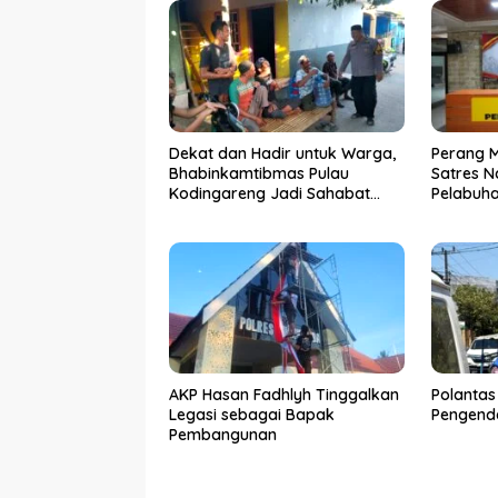
Dekat dan Hadir untuk Warga,
Perang 
Bhabinkamtibmas Pulau
Satres N
Kodingareng Jadi Sahabat
Pelabuh
Masyarakat
50 Kasus
Ditangk
AKP Hasan Fadhlyh Tinggalkan
Polantas
Legasi sebagai Bapak
Pengenda
Pembangunan