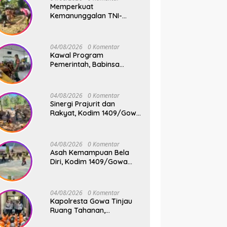
Memperkuat
Kemanunggalan TNI-
Rakyat, Babinsa Koramil
1409-08/Bontonompo
Gelar Karya Bakti
04/08/2026
0 Komentar
Bersama Pemdes Jipang
Kawal Program
Pemerintah, Babinsa
Koramil 1409-
05/Pallangga Kelurahan
Tetebatu Pantau
04/08/2026
0 Komentar
Penyaluran Makan Bergizi
Sinergi Prajurit dan
Gratis di SD Inpres
Rakyat, Kodim 1409/Gowa
Biringkaloro
Pacu Pembangunan
Jembatan Gantung Tahap
V di Dua Lokasi Vital
04/08/2026
0 Komentar
Asah Kemampuan Bela
Diri, Kodim 1409/Gowa
Rutin Gelar Latihan Pencak
Silat Militer Tingkatkan
Profesionalisme Prajurit
04/08/2026
0 Komentar
Kapolresta Gowa Tinjau
Ruang Tahanan,
Sampaikan Pesan Moral