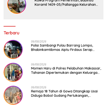
Kawal Program Pemerintah, Babinsa
Koramil 1409-05/Pallangga Kelurahan
Tetebatu Pantau Penyaluran Makan
Bergizi Gratis di SD Inpres Biringkaloro
Terbaru
06/08/2026
Polisi Sambangi Pulau Barrang Lompo,
Bhabinkamtibmas Aiptu Firdaus Serap
Aspirasi Warga dan Jaga Kamtibmas
06/08/2026
Momen Haru di Polres Pelabuhan Makassar,
Tahanan Dipertemukan dengan Keluarga
Usai Acara Pernikahan
06/08/2026
Remaja 18 Tahun di Gowa Ditangkap Usai
Diduga Bobol Gudang Pertukangan,
Kerugian Korban Capai Rp 6 Juta