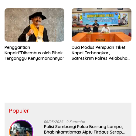
Kerugian Korban Capai Rp 6
Taruhan Rp 9,1 Juta Disita
Juta
Penggantian
Dua Modus Penipuan Tiket
Kapolri”Dihembus oleh Pihak
Kapal Terbongkar,
Terganggu Kenyamanannya”
Satreskrim Polres Pelabuhan
Makassar Ungkap Kasus
Menonjol
Populer
06/08/2026
0 Komentar
Polisi Sambangi Pulau Barrang Lompo,
Bhabinkamtibmas Aiptu Firdaus Serap