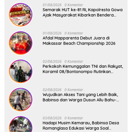
01/08/2026
0 Komentar
Semarak HUT ke-81 RI, Kapolresta Gowa
Ajak Masyarakat Kibarkan Bendera
Merah Putih
01/08/2026
0 Komentar
Afdal Mapparenta Debut Juara di
Makassar Beach Championship 2026
02/08/2026
0 Komentar
Perkokoh Kemunggalan TNI dan Rakyat,
Koramil 08/Bontonompo Rutinkan
Safari Subuh
02/08/2026
0 Komentar
Wujudkan Akses Tani yang Lebih Baik,
Babinsa dan Warga Dusun Allu Bahu-
Membahu Buka Jalan Swadaya
03/08/2026
0 Komentar
Hadapi Musim Kemarau, Babinsa Desa
Romanglasa Edukasi Warga Soal