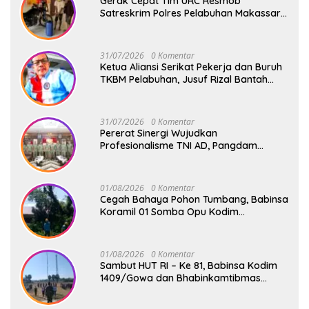
Gerak Cepat Tim URC Resmob
Satreskrim Polres Pelabuhan Makassar
Bekuk Pencuri Solar dan Dongkrak Truk
31/07/2026
0 Komentar
Ketua Aliansi Serikat Pekerja dan Buruh
TKBM Pelabuhan, Jusuf Rizal Bantah
Akan Ada Aksi Mogol Nasional
31/07/2026
0 Komentar
Pererat Sinergi Wujudkan
Profesionalisme TNI AD, Pangdam
XIV/Hsn Terima Kunjungan Silaturahmi
Pangdivif 3/Kostrad
01/08/2026
0 Komentar
Cegah Bahaya Pohon Tumbang, Babinsa
Koramil 01 Somba Opu Kodim
1409/Gowa Gelar Karya Bakti Pangkas
Ranting Pohon Bersama Warga Bonto
Baddo
01/08/2026
0 Komentar
Sambut HUT RI – Ke 81, Babinsa Kodim
1409/Gowa dan Bhabinkamtibmas
Tempa Kedisiplinan Calon Paskibraka
Kecamatan Bontonompo