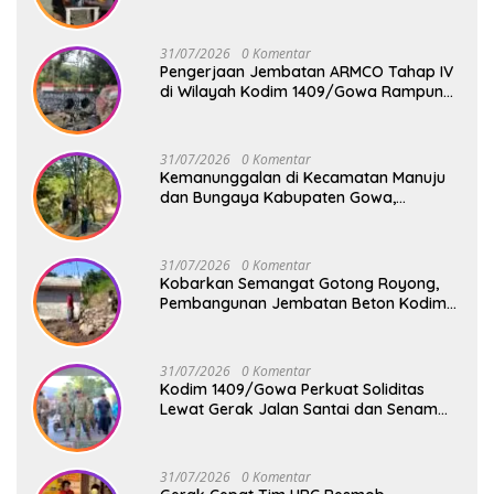
Aspirasi Warga dan Jaga Kamtibmas
31/07/2026
0 Komentar
Pengerjaan Jembatan ARMCO Tahap IV
di Wilayah Kodim 1409/Gowa Rampung
100%, Warga Desa Mamampang Kini
Punya Akses Baru
31/07/2026
0 Komentar
Kemanunggalan di Kecamatan Manuju
dan Bungaya Kabupaten Gowa,
Pembangunan Dua Jembatan Gantung
Terus Digenjot
31/07/2026
0 Komentar
Kobarkan Semangat Gotong Royong,
Pembangunan Jembatan Beton Kodim
1409/Gowa Terus Berjalan
31/07/2026
0 Komentar
Kodim 1409/Gowa Perkuat Soliditas
Lewat Gerak Jalan Santai dan Senam
Bersama Keluarga Besar Kodim Gowa
31/07/2026
0 Komentar