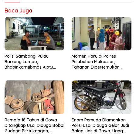
Baca Juga
Polisi Sambangi Pulau
Momen Haru di Polres
Barrang Lompo,
Pelabuhan Makassar,
Bhabinkamtibmas Aiptu
Tahanan Dipertemukan
Firdaus Serap Aspirasi
dengan Keluarga Usai Acara
Warga dan Jaga Kamtibmas
Pernikahan
Remaja 18 Tahun di Gowa
Enam Pemuda Diamankan
Ditangkap Usai Diduga Bobol
Polisi Usai Diduga Gelar Judi
Gudang Pertukangan,
Balap Liar di Gowa, Uang