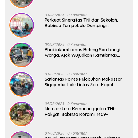
Bahaya Kebakaran dan Kesehatan
03/08/2026
0 Komentar
Perkuat Sinergitas TNI dan Sekolah,
Babinsa Tompobulu Dampingi
Penyaluran MBG di SD Center Malakaji
03/08/2026
0 Komentar
Bhabinkamtibmas Butung Sambangi
Warga, Ajak Wujudkan Kamtibmas
Aman dan Kondusif
03/08/2026
0 Komentar
Satlantas Polres Pelabuhan Makassar
Sigap Atur Lalu Lintas Saat Kapal
Sandar, Penumpang Aman dan Lancar
04/08/2026
0 Komentar
Memperkuat Kemanunggalan TNI-
Rakyat, Babinsa Koramil 1409-
08/Bontonompo Gelar Karya Bakti
Bersama Pemdes Jipang
04/08/2026
0 Komentar