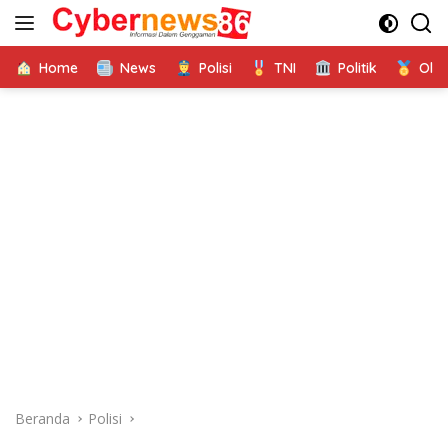
Langsung
ke
konten
Home
News
Polisi
TNI
Politik
Ola
Beranda
Polisi