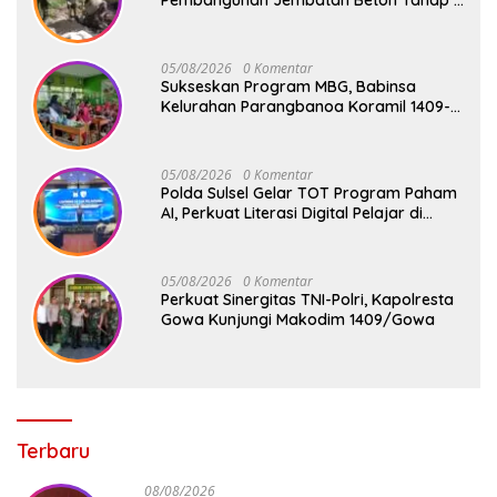
di Dua Titik Strategis
05/08/2026
0 Komentar
Sukseskan Program MBG, Babinsa
Kelurahan Parangbanoa Koramil 1409-
05/Pallangga Turun Langsung
Pendampingan di Sekolah
05/08/2026
0 Komentar
Polda Sulsel Gelar TOT Program Paham
AI, Perkuat Literasi Digital Pelajar di
Sulsel
05/08/2026
0 Komentar
Perkuat Sinergitas TNI-Polri, Kapolresta
Gowa Kunjungi Makodim 1409/Gowa
Terbaru
08/08/2026