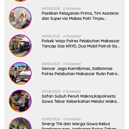
04/08/2026
0 Komentar
Pastikan Pelayanan Prima, Tim Asistensi
dan Supervisi Mabes Polri Tinjau
Layanan 110, SPKT, Samapta dan
Command Center Polresta Gowa
04/08/2026
0 Komentar
Polsek Wajo Polres Pelabuhan Makassar
Tancap Gas KRYD, Dua Mobil Patroli Sisir
Titik Rawan Cegah Kejahatan
04/08/2026
0 Komentar
Gencar Jaga Kamtibmas, Satbinmas
Polres Pelabuhan Makassar Rutin Patroli
dan Binluh di Pelabuhan Paotere
05/08/2026
0 Komentar
Safari Subuh Penuh Makna,Kapolresta
Gowa Tebar Keberkahan Melalui Wakaf
Al-Qur’an
05/08/2026
0 Komentar
Sinergi TNI dan Warga Gowa Kebut
Pembangunan Jembatan Beton Tahap V