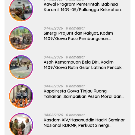
Kawal Program Pemerintah, Babinsa
Koramil 1409-05/Pallangga Kelurahan
Tetebatu Pantau Penyaluran Makan
Bergizi Gratis di SD Inpres Biringkaloro
04/08/2026
0 Komentar
Sinergi Prajurit dan Rakyat, Kodim
1409/Gowa Pacu Pembangunan
Jembatan Gantung Tahap V di Dua
Lokasi Vital
04/08/2026
0 Komentar
Asah Kemampuan Bela Diri, Kodim
1409/Gowa Rutin Gelar Latihan Pencak
Silat Militer Tingkatkan Profesionalisme
Prajurit
04/08/2026
0 Komentar
Kapolresta Gowa Tinjau Ruang
Tahanan, Sampaikan Pesan Moral dan
Harapan Baru
04/08/2026
0 Komentar
Kasdam XIV/Hasanuddin Hadiri Seminar
Nasional KDKMP, Perkuat Sinergi
Pembangunan Ekonomi Desa