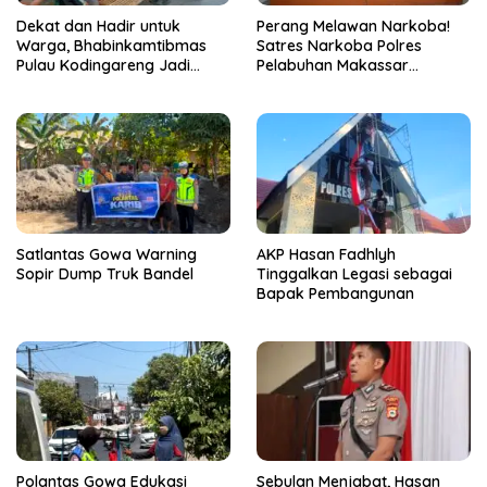
Dekat dan Hadir untuk
Perang Melawan Narkoba!
Warga, Bhabinkamtibmas
Satres Narkoba Polres
Pulau Kodingareng Jadi
Pelabuhan Makassar
Sahabat Masyarakat
Bongkar 50 Kasus, Puluhan
Pelaku Ditangkap
Satlantas Gowa Warning
AKP Hasan Fadhlyh
Sopir Dump Truk Bandel
Tinggalkan Legasi sebagai
Bapak Pembangunan
Polantas Gowa Edukasi
Sebulan Menjabat, Hasan