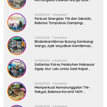
Bahaya Kebakaran dan Kesehatan
03/08/2026
0 Komentar
Perkuat Sinergitas TNI dan Sekolah,
Babinsa Tompobulu Dampingi
Penyaluran MBG di SD Center Malakaji
03/08/2026
0 Komentar
Bhabinkamtibmas Butung Sambangi
Warga, Ajak Wujudkan Kamtibmas
Aman dan Kondusif
03/08/2026
0 Komentar
Satlantas Polres Pelabuhan Makassar
Sigap Atur Lalu Lintas Saat Kapal
Sandar, Penumpang Aman dan Lancar
04/08/2026
0 Komentar
Memperkuat Kemanunggalan TNI-
Rakyat, Babinsa Koramil 1409-
08/Bontonompo Gelar Karya Bakti
Bersama Pemdes Jipang
04/08/2026
0 Komentar