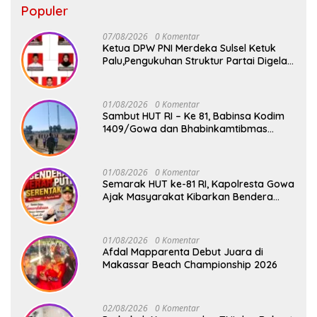
Populer
07/08/2026
0 Komentar
Ketua DPW PNI Merdeka Sulsel Ketuk
Palu,Pengukuhan Struktur Partai Digelar
18 Agustus 2026
01/08/2026
0 Komentar
Sambut HUT RI – Ke 81, Babinsa Kodim
1409/Gowa dan Bhabinkamtibmas
Tempa Kedisiplinan Calon Paskibraka
Kecamatan Bontonompo
01/08/2026
0 Komentar
Semarak HUT ke-81 RI, Kapolresta Gowa
Ajak Masyarakat Kibarkan Bendera
Merah Putih
01/08/2026
0 Komentar
Afdal Mapparenta Debut Juara di
Makassar Beach Championship 2026
02/08/2026
0 Komentar