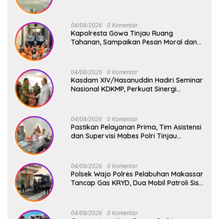
Silat Militer Tingkatkan Profesionalisme
Prajurit
04/08/2026
0 Komentar
Kapolresta Gowa Tinjau Ruang
Tahanan, Sampaikan Pesan Moral dan
Harapan Baru
04/08/2026
0 Komentar
Kasdam XIV/Hasanuddin Hadiri Seminar
Nasional KDKMP, Perkuat Sinergi
Pembangunan Ekonomi Desa
04/08/2026
0 Komentar
Pastikan Pelayanan Prima, Tim Asistensi
dan Supervisi Mabes Polri Tinjau
Layanan 110, SPKT, Samapta dan
Command Center Polresta Gowa
04/08/2026
0 Komentar
Polsek Wajo Polres Pelabuhan Makassar
Tancap Gas KRYD, Dua Mobil Patroli Sisir
Titik Rawan Cegah Kejahatan
04/08/2026
0 Komentar