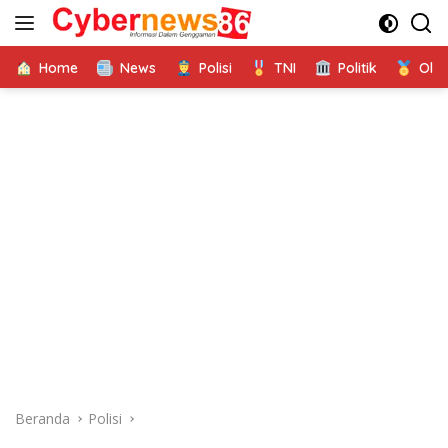
Langsung
ke
konten
Home
News
Polisi
TNI
Politik
Ola
Beranda
Polisi