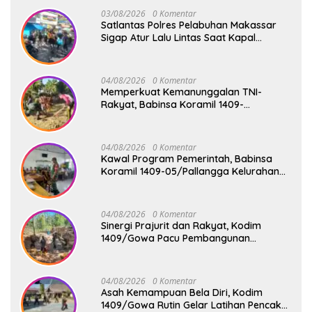
03/08/2026
0 Komentar
Satlantas Polres Pelabuhan Makassar
Sigap Atur Lalu Lintas Saat Kapal
Sandar, Penumpang Aman dan Lancar
04/08/2026
0 Komentar
Memperkuat Kemanunggalan TNI-
Rakyat, Babinsa Koramil 1409-
08/Bontonompo Gelar Karya Bakti
Bersama Pemdes Jipang
04/08/2026
0 Komentar
Kawal Program Pemerintah, Babinsa
Koramil 1409-05/Pallangga Kelurahan
Tetebatu Pantau Penyaluran Makan
Bergizi Gratis di SD Inpres Biringkaloro
04/08/2026
0 Komentar
Sinergi Prajurit dan Rakyat, Kodim
1409/Gowa Pacu Pembangunan
Jembatan Gantung Tahap V di Dua
Lokasi Vital
04/08/2026
0 Komentar
Asah Kemampuan Bela Diri, Kodim
1409/Gowa Rutin Gelar Latihan Pencak