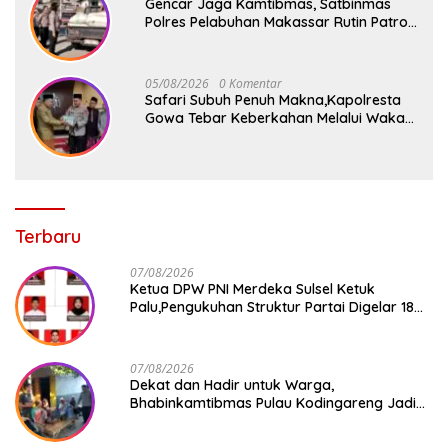
Gencar Jaga Kamtibmas, Satbinmas
Polres Pelabuhan Makassar Rutin Patroli
dan Binluh di Pelabuhan Paotere
05/08/2026
0 Komentar
Safari Subuh Penuh Makna,Kapolresta
Gowa Tebar Keberkahan Melalui Wakaf
Al-Qur’an
Terbaru
07/08/2026
Ketua DPW PNI Merdeka Sulsel Ketuk
Palu,Pengukuhan Struktur Partai Digelar 18
Agustus 2026
07/08/2026
Dekat dan Hadir untuk Warga,
Bhabinkamtibmas Pulau Kodingareng Jadi
Sahabat Masyarakat