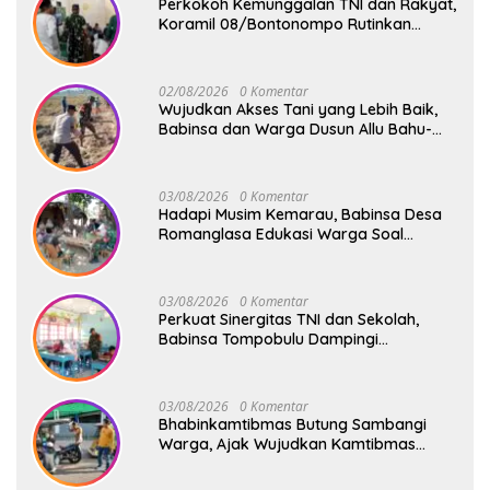
Perkokoh Kemunggalan TNI dan Rakyat,
Koramil 08/Bontonompo Rutinkan
Safari Subuh
02/08/2026
0 Komentar
Wujudkan Akses Tani yang Lebih Baik,
Babinsa dan Warga Dusun Allu Bahu-
Membahu Buka Jalan Swadaya
03/08/2026
0 Komentar
Hadapi Musim Kemarau, Babinsa Desa
Romanglasa Edukasi Warga Soal
Bahaya Kebakaran dan Kesehatan
03/08/2026
0 Komentar
Perkuat Sinergitas TNI dan Sekolah,
Babinsa Tompobulu Dampingi
Penyaluran MBG di SD Center Malakaji
03/08/2026
0 Komentar
Bhabinkamtibmas Butung Sambangi
Warga, Ajak Wujudkan Kamtibmas
Aman dan Kondusif