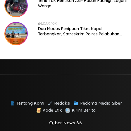
Terik Tak Hentikan AKP Hasan Fadhlyh Layani
Warga
05/08/2026
Dua Modus Penipuan Tiket Kapal
Terbongkar, Satreskrim Polres Pelabuhan
Makassar Ungkap Kasus Menonjol
Tentang Kami
Redaksi
Pedoma Media Siber
Kode Etik
Kirim Berita
Cyber News 86