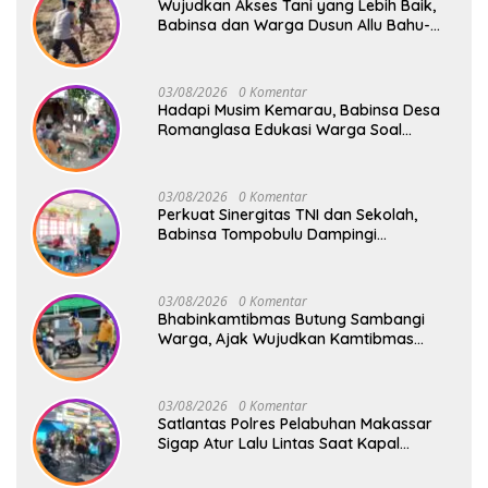
Wujudkan Akses Tani yang Lebih Baik,
Babinsa dan Warga Dusun Allu Bahu-
Membahu Buka Jalan Swadaya
03/08/2026
0 Komentar
Hadapi Musim Kemarau, Babinsa Desa
Romanglasa Edukasi Warga Soal
Bahaya Kebakaran dan Kesehatan
03/08/2026
0 Komentar
Perkuat Sinergitas TNI dan Sekolah,
Babinsa Tompobulu Dampingi
Penyaluran MBG di SD Center Malakaji
03/08/2026
0 Komentar
Bhabinkamtibmas Butung Sambangi
Warga, Ajak Wujudkan Kamtibmas
Aman dan Kondusif
03/08/2026
0 Komentar
Satlantas Polres Pelabuhan Makassar
Sigap Atur Lalu Lintas Saat Kapal
Sandar, Penumpang Aman dan Lancar