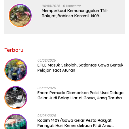
04/08/2026
0 Komentar
Memperkuat Kemanunggalan TNI-
Rakyat, Babinsa Koramil 1409-
08/Bontonompo Gelar Karya Bakti
Bersama Pemdes Jipang
Terbaru
06/08/2026
ETLE Masuk Sekolah, Satlantas Gowa Bentuk
Pelajar Taat Aturan
06/08/2026
Enam Pemuda Diamankan Polisi Usai Diduga
Gelar Judi Balap Liar di Gowa, Uang Taruhan
Rp 9,1 Juta Disita
06/08/2026
Kodim 1409/Gowa Gelar Pesta Rakyat
Peringati Hari Kemerdekaan RI di Area