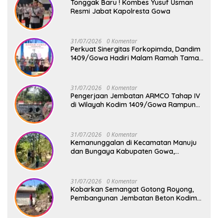
Tonggak Baru ! Kombes Yusuf Usman
Resmi Jabat Kapolresta Gowa
31/07/2026
0 Komentar
Perkuat Sinergitas Forkopimda, Dandim
1409/Gowa Hadiri Malam Ramah Tamah
Penyambutan Kapolresta Gowa
31/07/2026
0 Komentar
Pengerjaan Jembatan ARMCO Tahap IV
di Wilayah Kodim 1409/Gowa Rampung
100%, Warga Desa Mamampang Kini
Punya Akses Baru
31/07/2026
0 Komentar
Kemanunggalan di Kecamatan Manuju
dan Bungaya Kabupaten Gowa,
Pembangunan Dua Jembatan Gantung
Terus Digenjot
31/07/2026
0 Komentar
Kobarkan Semangat Gotong Royong,
Pembangunan Jembatan Beton Kodim
1409/Gowa Terus Berjalan