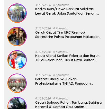
31/07/2026
0 Komentar
Kodim 1409/Gowa Perkuat Soliditas
Lewat Gerak Jalan Santai dan Senam
Bersama Keluarga Besar Kodim Gowa
31/07/2026
0 Komentar
Gerak Cepat Tim URC Resmob
Satreskrim Polres Pelabuhan Makassar
Bekuk Pencuri Solar dan Dongkrak Truk
31/07/2026
0 Komentar
Ketua Aliansi Serikat Pekerja dan Buruh
TKBM Pelabuhan, Jusuf Rizal Bantah
Akan Ada Aksi Mogol Nasional
31/07/2026
0 Komentar
Pererat Sinergi Wujudkan
Profesionalisme TNI AD, Pangdam
XIV/Hsn Terima Kunjungan Silaturahmi
Pangdivif 3/Kostrad
01/08/2026
0 Komentar
Cegah Bahaya Pohon Tumbang, Babinsa
Koramil 01 Somba Opu Kodim