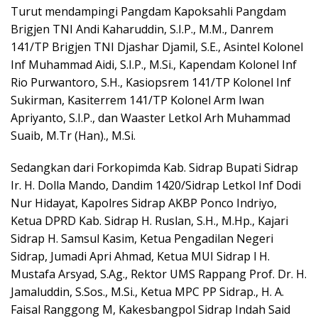
Turut mendampingi Pangdam Kapoksahli Pangdam
Brigjen TNI Andi Kaharuddin, S.I.P., M.M., Danrem
141/TP Brigjen TNI Djashar Djamil, S.E., Asintel Kolonel
Inf Muhammad Aidi, S.I.P., M.Si., Kapendam Kolonel Inf
Rio Purwantoro, S.H., Kasiopsrem 141/TP Kolonel Inf
Sukirman, Kasiterrem 141/TP Kolonel Arm Iwan
Apriyanto, S.I.P., dan Waaster Letkol Arh Muhammad
Suaib, M.Tr (Han)., M.Si.
Sedangkan dari Forkopimda Kab. Sidrap Bupati Sidrap
Ir. H. Dolla Mando, Dandim 1420/Sidrap Letkol Inf Dodi
Nur Hidayat, Kapolres Sidrap AKBP Ponco Indriyo,
Ketua DPRD Kab. Sidrap H. Ruslan, S.H., M.Hp., Kajari
Sidrap H. Samsul Kasim, Ketua Pengadilan Negeri
Sidrap, Jumadi Apri Ahmad, Ketua MUI Sidrap l H.
Mustafa Arsyad, S.Ag., Rektor UMS Rappang Prof. Dr. H.
Jamaluddin, S.Sos., M.Si., Ketua MPC PP Sidrap., H. A.
Faisal Ranggong M, Kakesbangpol Sidrap Indah Said