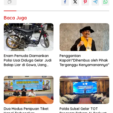
Baca Juga
Enam Pemuda Diamankan
Penggantian
Polisi Usai Diduga Gelar Judi
Kapolri”Dihembus oleh Pihak
Balap Liar di Gowa, Uang
Terganggu Kenyamanannya”
Taruhan Rp 9,1 Juta Disita
Dua Modus Penipuan Tiket
Polda Sulsel Gelar TOT