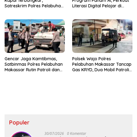
Kapal Terbongkar,
Program Paham AI, Perkuat
Satreskrim Polres Pelabuhan
Literasi Digital Pelajar di
Makassar Ungkap Kasus
Sulsel
Menonjol
Gencar Jaga Kamtibmas,
Polsek Wajo Polres
Satbinmas Polres Pelabuhan
Pelabuhan Makassar Tancap
Makassar Rutin Patroli dan
Gas KRYD, Dua Mobil Patroli
Binluh di Pelabuhan Paotere
Sisir Titik Rawan Cegah
Kejahatan
Populer
30/07/2026
0 Komentar