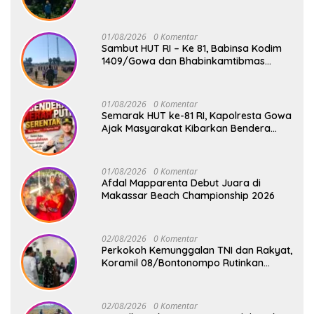
1409/Gowa Gelar Karya Bakti Pangkas
Ranting Pohon Bersama Warga Bonto
Baddo
01/08/2026
0 Komentar
Sambut HUT RI – Ke 81, Babinsa Kodim
1409/Gowa dan Bhabinkamtibmas
Tempa Kedisiplinan Calon Paskibraka
Kecamatan Bontonompo
01/08/2026
0 Komentar
Semarak HUT ke-81 RI, Kapolresta Gowa
Ajak Masyarakat Kibarkan Bendera
Merah Putih
01/08/2026
0 Komentar
Afdal Mapparenta Debut Juara di
Makassar Beach Championship 2026
02/08/2026
0 Komentar
Perkokoh Kemunggalan TNI dan Rakyat,
Koramil 08/Bontonompo Rutinkan
Safari Subuh
02/08/2026
0 Komentar