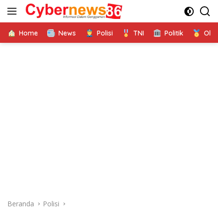
Langsung
ke
konten
Home
News
Polisi
TNI
Politik
Ola
Beranda
Polisi