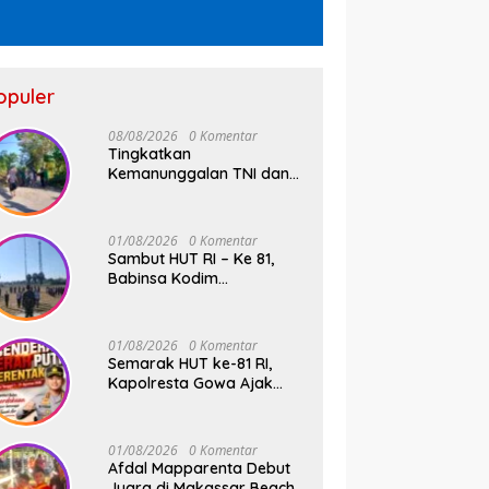
opuler
08/08/2026
0 Komentar
Tingkatkan
Kemanunggalan TNI dan
Rakyat, Babinsa Desa
Jipang Bersama Warga
dan Mahasiswa UIN Gelar
01/08/2026
0 Komentar
Karya Bakti
Sambut HUT RI – Ke 81,
Babinsa Kodim
1409/Gowa dan
Bhabinkamtibmas Tempa
Kedisiplinan Calon
01/08/2026
0 Komentar
Paskibraka Kecamatan
Semarak HUT ke-81 RI,
Bontonompo
Kapolresta Gowa Ajak
Masyarakat Kibarkan
Bendera Merah Putih
01/08/2026
0 Komentar
Afdal Mapparenta Debut
Juara di Makassar Beach