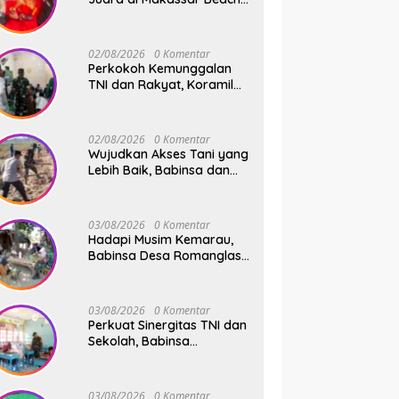
Championship 2026
02/08/2026
0 Komentar
Perkokoh Kemunggalan
TNI dan Rakyat, Koramil
08/Bontonompo Rutinkan
Safari Subuh
02/08/2026
0 Komentar
Wujudkan Akses Tani yang
Lebih Baik, Babinsa dan
Warga Dusun Allu Bahu-
Membahu Buka Jalan
Swadaya
03/08/2026
0 Komentar
Hadapi Musim Kemarau,
Babinsa Desa Romanglasa
Edukasi Warga Soal
Bahaya Kebakaran dan
Kesehatan
03/08/2026
0 Komentar
Perkuat Sinergitas TNI dan
Sekolah, Babinsa
Tompobulu Dampingi
Penyaluran MBG di SD
Center Malakaji
03/08/2026
0 Komentar