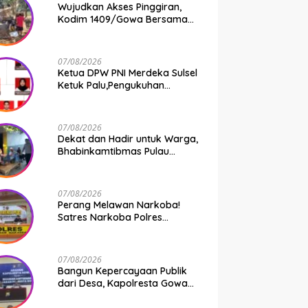
Wujudkan Akses Pinggiran,
Kodim 1409/Gowa Bersama
Warga Kejar Penuntasan
Jembatan Gantung Tahap V
07/08/2026
Ketua DPW PNI Merdeka Sulsel
Ketuk Palu,Pengukuhan
Struktur Partai Digelar 18
Agustus 2026
07/08/2026
Dekat dan Hadir untuk Warga,
Bhabinkamtibmas Pulau
Kodingareng Jadi Sahabat
Masyarakat
07/08/2026
Perang Melawan Narkoba!
Satres Narkoba Polres
Pelabuhan Makassar Bongkar
50 Kasus, Puluhan Pelaku
Ditangkap
07/08/2026
Bangun Kepercayaan Publik
dari Desa, Kapolresta Gowa
Berikan Arahan kepada