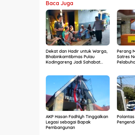
Baca Juga
Dekat dan Hadir untuk Warga,
Perang 
Bhabinkamtibmas Pulau
Satres N
Kodingareng Jadi Sahabat
Pelabuh
Masyarakat
50 Kasus
Ditangk
AKP Hasan Fadhlyh Tinggalkan
Polantas
Legasi sebagai Bapak
Pengenda
Pembangunan