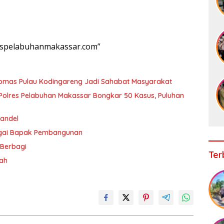
lrespelabuhanmakassar.com”
ibmas Pulau Kodingareng Jadi Sahabat Masyarakat
olres Pelabuhan Makassar Bongkar 50 Kasus, Puluhan
andel
agai Bapak Pembangunan
 Berbagi
Ter
rah