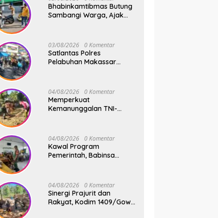
Bhabinkamtibmas Butung
Sambangi Warga, Ajak
Wujudkan Kamtibmas
Aman dan Kondusif
03/08/2026
0 Komentar
Satlantas Polres
Pelabuhan Makassar
Sigap Atur Lalu Lintas Saat
Kapal Sandar, Penumpang
Aman dan Lancar
04/08/2026
0 Komentar
Memperkuat
Kemanunggalan TNI-
Rakyat, Babinsa Koramil
1409-08/Bontonompo
Gelar Karya Bakti
04/08/2026
0 Komentar
Bersama Pemdes Jipang
Kawal Program
Pemerintah, Babinsa
Koramil 1409-
05/Pallangga Kelurahan
Tetebatu Pantau
04/08/2026
0 Komentar
Penyaluran Makan Bergizi
Sinergi Prajurit dan
Gratis di SD Inpres
Rakyat, Kodim 1409/Gowa
Biringkaloro
Pacu Pembangunan