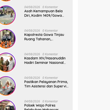
Jembatan Gantung Tahap
V di Dua Lokasi Vital
04/08/2026
0 Komentar
Asah Kemampuan Bela
Diri, Kodim 1409/Gowa
Rutin Gelar Latihan Pencak
Silat Militer Tingkatkan
Profesionalisme Prajurit
04/08/2026
0 Komentar
Kapolresta Gowa Tinjau
Ruang Tahanan,
Sampaikan Pesan Moral
dan Harapan Baru
04/08/2026
0 Komentar
Kasdam XIV/Hasanuddin
Hadiri Seminar Nasional
KDKMP, Perkuat Sinergi
Pembangunan Ekonomi
Desa
04/08/2026
0 Komentar
Pastikan Pelayanan Prima,
Tim Asistensi dan Supervisi
Mabes Polri Tinjau
Layanan 110, SPKT,
Samapta dan Command
04/08/2026
0 Komentar
Center Polresta Gowa
Polsek Wajo Polres
Pelabuhan Makassar