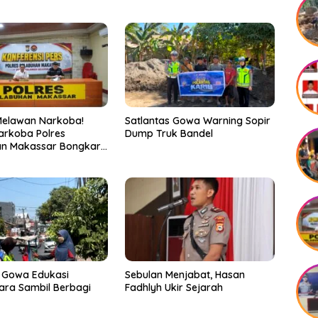
Melawan Narkoba!
Satlantas Gowa Warning Sopir
arkoba Polres
Dump Truk Bandel
an Makassar Bongkar
, Puluhan Pelaku
ap
 Gowa Edukasi
Sebulan Menjabat, Hasan
ra Sambil Berbagi
Fadhlyh Ukir Sejarah