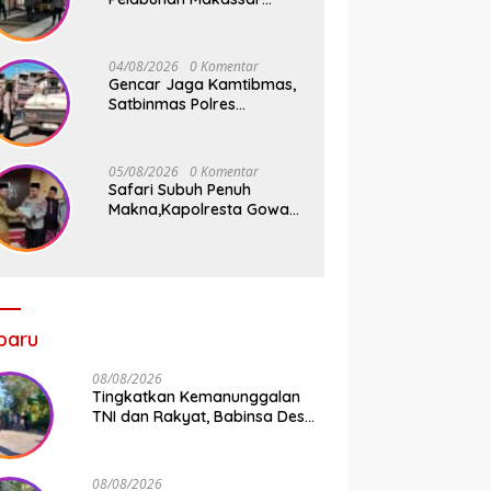
Tancap Gas KRYD, Dua
Mobil Patroli Sisir Titik
Rawan Cegah Kejahatan
04/08/2026
0 Komentar
Gencar Jaga Kamtibmas,
Satbinmas Polres
Pelabuhan Makassar Rutin
Patroli dan Binluh di
Pelabuhan Paotere
05/08/2026
0 Komentar
Safari Subuh Penuh
Makna,Kapolresta Gowa
Tebar Keberkahan Melalui
Wakaf Al-Qur’an
baru
08/08/2026
Tingkatkan Kemanunggalan
TNI dan Rakyat, Babinsa Desa
Jipang Bersama Warga dan
Mahasiswa UIN Gelar Karya
Bakti
08/08/2026