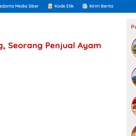
edoma Media Siber
Kode Etik
Kirim Berita
P
g, Seorang Penjual Ayam