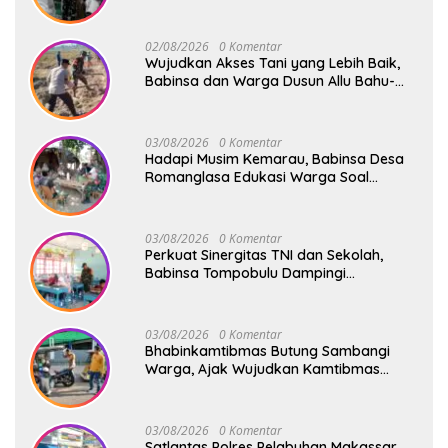
Safari Subuh
02/08/2026
0 Komentar
Wujudkan Akses Tani yang Lebih Baik,
Babinsa dan Warga Dusun Allu Bahu-
Membahu Buka Jalan Swadaya
03/08/2026
0 Komentar
Hadapi Musim Kemarau, Babinsa Desa
Romanglasa Edukasi Warga Soal
Bahaya Kebakaran dan Kesehatan
03/08/2026
0 Komentar
Perkuat Sinergitas TNI dan Sekolah,
Babinsa Tompobulu Dampingi
Penyaluran MBG di SD Center Malakaji
03/08/2026
0 Komentar
Bhabinkamtibmas Butung Sambangi
Warga, Ajak Wujudkan Kamtibmas
Aman dan Kondusif
03/08/2026
0 Komentar
Satlantas Polres Pelabuhan Makassar