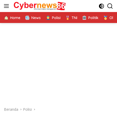
Langsung
ke
konten
Home
News
Polisi
TNI
Politik
Ola
Beranda
Polisi