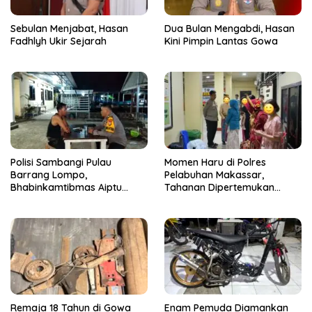
Sebulan Menjabat, Hasan
Dua Bulan Mengabdi, Hasan
Fadhlyh Ukir Sejarah
Kini Pimpin Lantas Gowa
Polisi Sambangi Pulau
Momen Haru di Polres
Barrang Lompo,
Pelabuhan Makassar,
Bhabinkamtibmas Aiptu
Tahanan Dipertemukan
Firdaus Serap Aspirasi
dengan Keluarga Usai Acara
Warga dan Jaga Kamtibmas
Pernikahan
Remaja 18 Tahun di Gowa
Enam Pemuda Diamankan