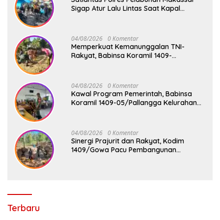
Sigap Atur Lalu Lintas Saat Kapal
Sandar, Penumpang Aman dan Lancar
04/08/2026
0 Komentar
Memperkuat Kemanunggalan TNI-
Rakyat, Babinsa Koramil 1409-
08/Bontonompo Gelar Karya Bakti
Bersama Pemdes Jipang
04/08/2026
0 Komentar
Kawal Program Pemerintah, Babinsa
Koramil 1409-05/Pallangga Kelurahan
Tetebatu Pantau Penyaluran Makan
Bergizi Gratis di SD Inpres Biringkaloro
04/08/2026
0 Komentar
Sinergi Prajurit dan Rakyat, Kodim
1409/Gowa Pacu Pembangunan
Jembatan Gantung Tahap V di Dua
Lokasi Vital
Terbaru