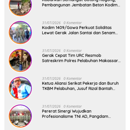
Pembangunan Jembatan Beton Kodim
1409/Gowa Terus Berjalan
31/07/2026
0 Komentar
Kodim 1409/Gowa Perkuat Soliditas
Lewat Gerak Jalan Santai dan Senam
Bersama Keluarga Besar Kodim Gowa
31/07/2026
0 Komentar
Gerak Cepat Tim URC Resmob
Satreskrim Polres Pelabuhan Makassar
Bekuk Pencuri Solar dan Dongkrak Truk
31/07/2026
0 Komentar
Ketua Aliansi Serikat Pekerja dan Buruh
TKBM Pelabuhan, Jusuf Rizal Bantah
Akan Ada Aksi Mogol Nasional
31/07/2026
0 Komentar
Pererat Sinergi Wujudkan
Profesionalisme TNI AD, Pangdam
XIV/Hsn Terima Kunjungan Silaturahmi
Pangdivif 3/Kostrad