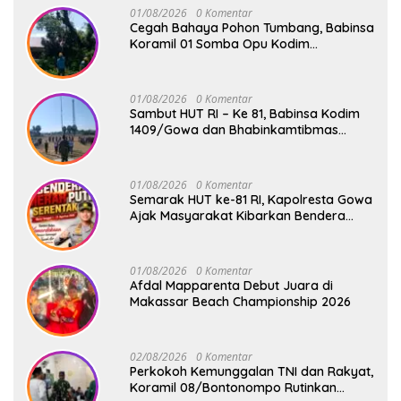
01/08/2026
0 Komentar
Cegah Bahaya Pohon Tumbang, Babinsa
Koramil 01 Somba Opu Kodim
1409/Gowa Gelar Karya Bakti Pangkas
Ranting Pohon Bersama Warga Bonto
Baddo
01/08/2026
0 Komentar
Sambut HUT RI – Ke 81, Babinsa Kodim
1409/Gowa dan Bhabinkamtibmas
Tempa Kedisiplinan Calon Paskibraka
Kecamatan Bontonompo
01/08/2026
0 Komentar
Semarak HUT ke-81 RI, Kapolresta Gowa
Ajak Masyarakat Kibarkan Bendera
Merah Putih
01/08/2026
0 Komentar
Afdal Mapparenta Debut Juara di
Makassar Beach Championship 2026
02/08/2026
0 Komentar
Perkokoh Kemunggalan TNI dan Rakyat,
Koramil 08/Bontonompo Rutinkan