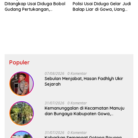
Ditangkap Usai Diduga Bobol
Polisi Usai Diduga Gelar Judi
Gudang Pertukangan,
Balap Liar di Gowa, Uang
Kerugian Korban Capai Rp 6
Taruhan Rp 9,1 Juta Disita
Juta
Populer
07/08/2026
0 Komentar
Sebulan Menjabat, Hasan Fadhlyh Ukir
Sejarah
31/07/2026
0 Komentar
Kemanunggalan di Kecamatan Manuju
dan Bungaya Kabupaten Gowa,
Pembangunan Dua Jembatan Gantung
Terus Digenjot
31/07/2026
0 Komentar
Kobarkan Semangat Gotong Royong,