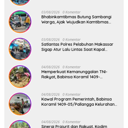
03/08/2026
0 Komentar
Bhabinkamtibmas Butung Sambangi
Warga, Ajak Wujudkan Kamtibmas
Aman dan Kondusif
03/08/2026
0 Komentar
Satlantas Polres Pelabuhan Makassar
Sigap Atur Lalu Lintas Saat Kapal
Sandar, Penumpang Aman dan Lancar
04/08/2026
0 Komentar
Memperkuat Kemanunggalan TNI-
Rakyat, Babinsa Koramil 1409-
08/Bontonompo Gelar Karya Bakti
Bersama Pemdes Jipang
04/08/2026
0 Komentar
Kawal Program Pemerintah, Babinsa
Koramil 1409-05/Pallangga Kelurahan
Tetebatu Pantau Penyaluran Makan
Bergizi Gratis di SD Inpres Biringkaloro
04/08/2026
0 Komentar
Sinergi Prajurit dan Rakyat, Kodim