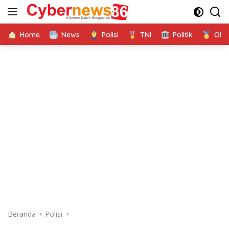
Langsung
ke
konten
Home
News
Polisi
TNI
Politik
Ola
Beranda
Polisi