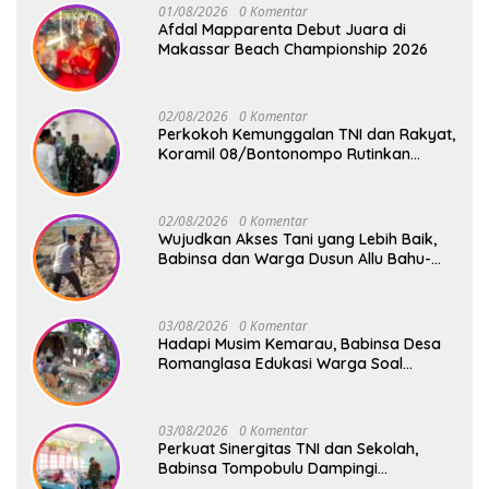
01/08/2026
0 Komentar
Afdal Mapparenta Debut Juara di
Makassar Beach Championship 2026
02/08/2026
0 Komentar
Perkokoh Kemunggalan TNI dan Rakyat,
Koramil 08/Bontonompo Rutinkan
Safari Subuh
02/08/2026
0 Komentar
Wujudkan Akses Tani yang Lebih Baik,
Babinsa dan Warga Dusun Allu Bahu-
Membahu Buka Jalan Swadaya
03/08/2026
0 Komentar
Hadapi Musim Kemarau, Babinsa Desa
Romanglasa Edukasi Warga Soal
Bahaya Kebakaran dan Kesehatan
03/08/2026
0 Komentar
Perkuat Sinergitas TNI dan Sekolah,
Babinsa Tompobulu Dampingi
Penyaluran MBG di SD Center Malakaji