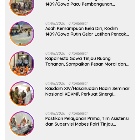
1409/Gowa Pacu Pembangunan
Jembatan Gantung Tahap V di Dua
Lokasi Vital
04/08/2026
0 Komentar
Asah Kemampuan Bela Diri, Kodim
1409/Gowa Rutin Gelar Latihan Pencak
Silat Militer Tingkatkan Profesionalisme
Prajurit
04/08/2026
0 Komentar
Kapolresta Gowa Tinjau Ruang
Tahanan, Sampaikan Pesan Moral dan
Harapan Baru
04/08/2026
0 Komentar
Kasdam XIV/Hasanuddin Hadiri Seminar
Nasional KDKMP, Perkuat Sinergi
Pembangunan Ekonomi Desa
04/08/2026
0 Komentar
Pastikan Pelayanan Prima, Tim Asistensi
dan Supervisi Mabes Polri Tinjau
Layanan 110, SPKT, Samapta dan
Command Center Polresta Gowa