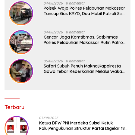
04/08/2026
0 Komentar
Polsek Wajo Polres Pelabuhan Makassar
Tancap Gas KRYD, Dua Mobil Patroli Sisir
Titik Rawan Cegah Kejahatan
04/08/2026
0 Komentar
Gencar Jaga Kamtibmas, Satbinmas
Polres Pelabuhan Makassar Rutin Patroli
dan Binluh di Pelabuhan Paotere
05/08/2026
0 Komentar
Safari Subuh Penuh Makna,Kapolresta
Gowa Tebar Keberkahan Melalui Wakaf
Al-Qur’an
Terbaru
07/08/2026
Ketua DPW PNI Merdeka Sulsel Ketuk
Palu,Pengukuhan Struktur Partai Digelar 18
Agustus 2026