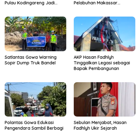
Pulau Kodingareng Jadi
Pelabuhan Makassar
Sahabat Masyarakat
Bongkar 50 Kasus, Puluhan
Pelaku Ditangkap
Satlantas Gowa Warning
AKP Hasan Fadhlyh
Sopir Dump Truk Bandel
Tinggalkan Legasi sebagai
Bapak Pembangunan
Polantas Gowa Edukasi
Sebulan Menjabat, Hasan
Pengendara Sambil Berbagi
Fadhlyh Ukir Sejarah