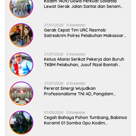
Kodim 1409/Gowa Perkuat Soliditas
Lewat Gerak Jalan Santai dan Senam
Bersama Keluarga Besar Kodim Gowa
31/07/2026
0 Komentar
Gerak Cepat Tim URC Resmob
Satreskrim Polres Pelabuhan Makassar
Bekuk Pencuri Solar dan Dongkrak Truk
31/07/2026
0 Komentar
Ketua Aliansi Serikat Pekerja dan Buruh
TKBM Pelabuhan, Jusuf Rizal Bantah
Akan Ada Aksi Mogol Nasional
31/07/2026
0 Komentar
Pererat Sinergi Wujudkan
Profesionalisme TNI AD, Pangdam
XIV/Hsn Terima Kunjungan Silaturahmi
Pangdivif 3/Kostrad
01/08/2026
0 Komentar
Cegah Bahaya Pohon Tumbang, Babinsa
Koramil 01 Somba Opu Kodim
1409/Gowa Gelar Karya Bakti Pangkas
Ranting Pohon Bersama Warga Bonto