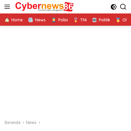
Langsung
ke
konten
Home
News
Polisi
TNI
Politik
Ola
Beranda
News