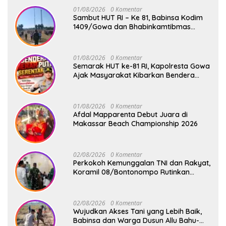
Baddo
01/08/2026
0 Komentar
Sambut HUT RI – Ke 81, Babinsa Kodim
1409/Gowa dan Bhabinkamtibmas
Tempa Kedisiplinan Calon Paskibraka
Kecamatan Bontonompo
01/08/2026
0 Komentar
Semarak HUT ke-81 RI, Kapolresta Gowa
Ajak Masyarakat Kibarkan Bendera
Merah Putih
01/08/2026
0 Komentar
Afdal Mapparenta Debut Juara di
Makassar Beach Championship 2026
02/08/2026
0 Komentar
Perkokoh Kemunggalan TNI dan Rakyat,
Koramil 08/Bontonompo Rutinkan
Safari Subuh
02/08/2026
0 Komentar
Wujudkan Akses Tani yang Lebih Baik,
Babinsa dan Warga Dusun Allu Bahu-