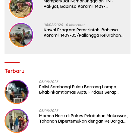
Memperkuat Kemanunggalan TNI-
Rakyat, Babinsa Koramil 1409-
08/Bontonompo Gelar Karya Bakti
Bersama Pemdes Jipang
04/08/2026
0 Komentar
Kawal Program Pemerintah, Babinsa
Koramil 1409-05/Pallangga Kelurahan
Tetebatu Pantau Penyaluran Makan
Bergizi Gratis di SD Inpres Biringkaloro
Terbaru
06/08/2026
Polisi Sambangi Pulau Barrang Lompo,
Bhabinkamtibmas Aiptu Firdaus Serap
Aspirasi Warga dan Jaga Kamtibmas
06/08/2026
Momen Haru di Polres Pelabuhan Makassar,
Tahanan Dipertemukan dengan Keluarga
Usai Acara Pernikahan