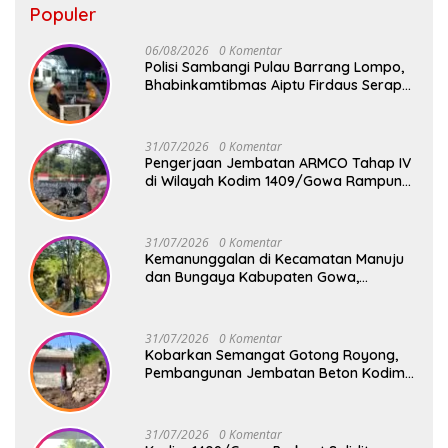
Populer
06/08/2026
0 Komentar
Polisi Sambangi Pulau Barrang Lompo,
Bhabinkamtibmas Aiptu Firdaus Serap
Aspirasi Warga dan Jaga Kamtibmas
31/07/2026
0 Komentar
Pengerjaan Jembatan ARMCO Tahap IV
di Wilayah Kodim 1409/Gowa Rampung
100%, Warga Desa Mamampang Kini
Punya Akses Baru
31/07/2026
0 Komentar
Kemanunggalan di Kecamatan Manuju
dan Bungaya Kabupaten Gowa,
Pembangunan Dua Jembatan Gantung
Terus Digenjot
31/07/2026
0 Komentar
Kobarkan Semangat Gotong Royong,
Pembangunan Jembatan Beton Kodim
1409/Gowa Terus Berjalan
31/07/2026
0 Komentar