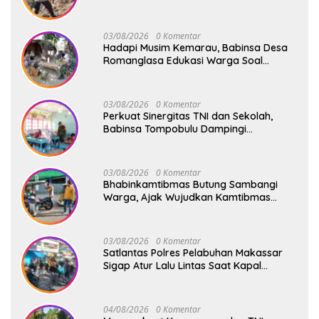
Membahu Buka Jalan Swadaya
03/08/2026
0 Komentar
Hadapi Musim Kemarau, Babinsa Desa
Romanglasa Edukasi Warga Soal
Bahaya Kebakaran dan Kesehatan
03/08/2026
0 Komentar
Perkuat Sinergitas TNI dan Sekolah,
Babinsa Tompobulu Dampingi
Penyaluran MBG di SD Center Malakaji
03/08/2026
0 Komentar
Bhabinkamtibmas Butung Sambangi
Warga, Ajak Wujudkan Kamtibmas
Aman dan Kondusif
03/08/2026
0 Komentar
Satlantas Polres Pelabuhan Makassar
Sigap Atur Lalu Lintas Saat Kapal
Sandar, Penumpang Aman dan Lancar
04/08/2026
0 Komentar