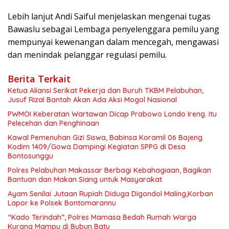
Lebih lanjut Andi Saiful menjelaskan mengenai tugas
Bawaslu sebagai Lembaga penyelenggara pemilu yang
mempunyai kewenangan dalam mencegah, mengawasi
dan menindak pelanggar regulasi pemilu.
Berita Terkait
Ketua Aliansi Serikat Pekerja dan Buruh TKBM Pelabuhan,
Jusuf Rizal Bantah Akan Ada Aksi Mogol Nasional
PWMOI Keberatan Wartawan Dicap Prabowo Londo Ireng. Itu
Pelecehan dan Penghinaan
Kawal Pemenuhan Gizi Siswa, Babinsa Koramil 06 Bajeng
Kodim 1409/Gowa Dampingi Kegiatan SPPG di Desa
Bontosunggu
Polres Pelabuhan Makassar Berbagi Kebahagiaan, Bagikan
Bantuan dan Makan Siang untuk Masyarakat
Ayam Senilai Jutaan Rupiah Diduga Digondol Maling,Korban
Lapor ke Polsek Bontomarannu
“Kado Terindah”, Polres Mamasa Bedah Rumah Warga
Kurang Mampu di Bubun Batu