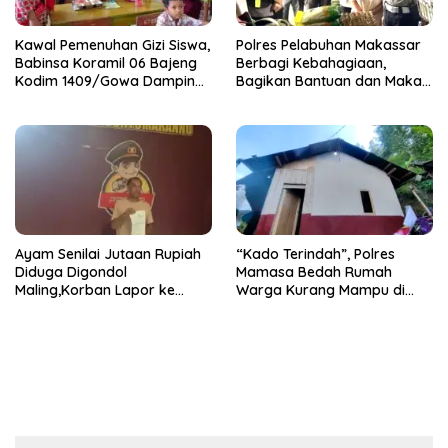
Kawal Pemenuhan Gizi Siswa,
Polres Pelabuhan Makassar
Babinsa Koramil 06 Bajeng
Berbagi Kebahagiaan,
Kodim 1409/Gowa Dampingi
Bagikan Bantuan dan Makan
Kegiatan SPPG di Desa
Siang untuk Masyarakat
Bontosunggu
Ayam Senilai Jutaan Rupiah
“Kado Terindah”, Polres
Diduga Digondol
Mamasa Bedah Rumah
Maling,Korban Lapor ke
Warga Kurang Mampu di
Polsek Bontomarannu
Bubun Batu