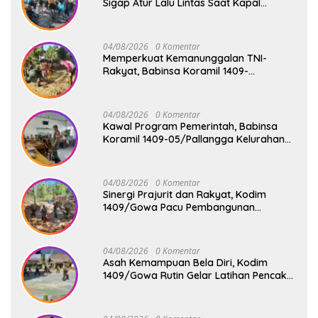
Sigap Atur Lalu Lintas Saat Kapal
Sandar, Penumpang Aman dan Lancar
04/08/2026
0 Komentar
Memperkuat Kemanunggalan TNI-
Rakyat, Babinsa Koramil 1409-
08/Bontonompo Gelar Karya Bakti
Bersama Pemdes Jipang
04/08/2026
0 Komentar
Kawal Program Pemerintah, Babinsa
Koramil 1409-05/Pallangga Kelurahan
Tetebatu Pantau Penyaluran Makan
Bergizi Gratis di SD Inpres Biringkaloro
04/08/2026
0 Komentar
Sinergi Prajurit dan Rakyat, Kodim
1409/Gowa Pacu Pembangunan
Jembatan Gantung Tahap V di Dua
Lokasi Vital
04/08/2026
0 Komentar
Asah Kemampuan Bela Diri, Kodim
1409/Gowa Rutin Gelar Latihan Pencak
Silat Militer Tingkatkan Profesionalisme
Prajurit