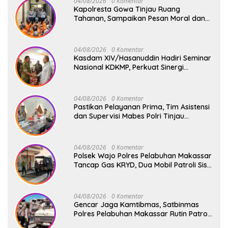
04/08/2026
0 Komentar
Kapolresta Gowa Tinjau Ruang
Tahanan, Sampaikan Pesan Moral dan
Harapan Baru
04/08/2026
0 Komentar
Kasdam XIV/Hasanuddin Hadiri Seminar
Nasional KDKMP, Perkuat Sinergi
Pembangunan Ekonomi Desa
04/08/2026
0 Komentar
Pastikan Pelayanan Prima, Tim Asistensi
dan Supervisi Mabes Polri Tinjau
Layanan 110, SPKT, Samapta dan
Command Center Polresta Gowa
04/08/2026
0 Komentar
Polsek Wajo Polres Pelabuhan Makassar
Tancap Gas KRYD, Dua Mobil Patroli Sisir
Titik Rawan Cegah Kejahatan
04/08/2026
0 Komentar
Gencar Jaga Kamtibmas, Satbinmas
Polres Pelabuhan Makassar Rutin Patroli
dan Binluh di Pelabuhan Paotere