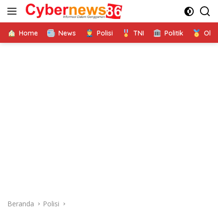
Langsung
ke
konten
Home
News
Polisi
TNI
Politik
Ola
Beranda
Polisi