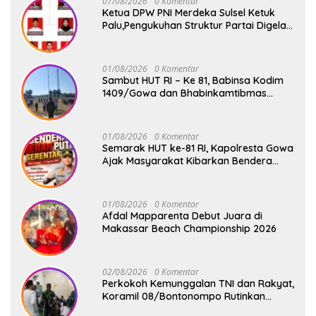
07/08/2026
0 Komentar
Ketua DPW PNI Merdeka Sulsel Ketuk
Palu,Pengukuhan Struktur Partai Digelar
18 Agustus 2026
01/08/2026
0 Komentar
Sambut HUT RI – Ke 81, Babinsa Kodim
1409/Gowa dan Bhabinkamtibmas
Tempa Kedisiplinan Calon Paskibraka
Kecamatan Bontonompo
01/08/2026
0 Komentar
Semarak HUT ke-81 RI, Kapolresta Gowa
Ajak Masyarakat Kibarkan Bendera
Merah Putih
01/08/2026
0 Komentar
Afdal Mapparenta Debut Juara di
Makassar Beach Championship 2026
02/08/2026
0 Komentar
Perkokoh Kemunggalan TNI dan Rakyat,
Koramil 08/Bontonompo Rutinkan
Safari Subuh