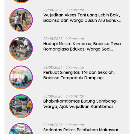
02/08/2026
0 Komentar
Wujudkan Akses Tani yang Lebih Baik,
Babinsa dan Warga Dusun Allu Bahu-
Membahu Buka Jalan Swadaya
03/08/2026
0 Komentar
Hadapi Musim Kemarau, Babinsa Desa
Romanglasa Edukasi Warga Soal
Bahaya Kebakaran dan Kesehatan
03/08/2026
0 Komentar
Perkuat Sinergitas TNI dan Sekolah,
Babinsa Tompobulu Dampingi
Penyaluran MBG di SD Center Malakaji
03/08/2026
0 Komentar
Bhabinkamtibmas Butung Sambangi
Warga, Ajak Wujudkan Kamtibmas
Aman dan Kondusif
03/08/2026
0 Komentar
Satlantas Polres Pelabuhan Makassar