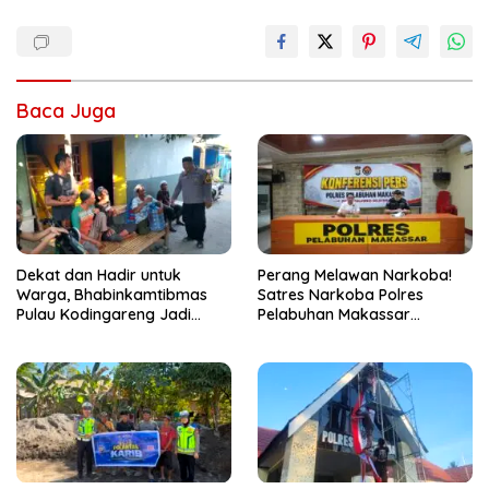
Baca Juga
Dekat dan Hadir untuk
Perang Melawan Narkoba!
Warga, Bhabinkamtibmas
Satres Narkoba Polres
Pulau Kodingareng Jadi
Pelabuhan Makassar
Sahabat Masyarakat
Bongkar 50 Kasus, Puluhan
Pelaku Ditangkap