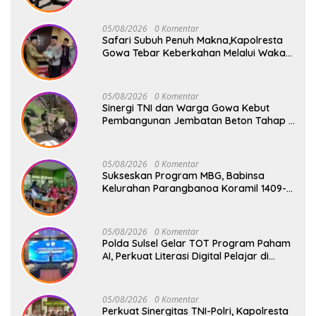
05/08/2026
0 Komentar
Safari Subuh Penuh Makna,Kapolresta
Gowa Tebar Keberkahan Melalui Wakaf
Al-Qur’an
05/08/2026
0 Komentar
Sinergi TNI dan Warga Gowa Kebut
Pembangunan Jembatan Beton Tahap V
di Dua Titik Strategis
05/08/2026
0 Komentar
Sukseskan Program MBG, Babinsa
Kelurahan Parangbanoa Koramil 1409-
05/Pallangga Turun Langsung
Pendampingan di Sekolah
05/08/2026
0 Komentar
Polda Sulsel Gelar TOT Program Paham
AI, Perkuat Literasi Digital Pelajar di
Sulsel
05/08/2026
0 Komentar
Perkuat Sinergitas TNI-Polri, Kapolresta