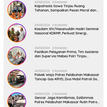
04/08/2026
0 Komentar
Kapolresta Gowa Tinjau Ruang
Tahanan, Sampaikan Pesan Moral dan
Harapan Baru
04/08/2026
0 Komentar
Kasdam XIV/Hasanuddin Hadiri Seminar
Nasional KDKMP, Perkuat Sinergi
Pembangunan Ekonomi Desa
04/08/2026
0 Komentar
Pastikan Pelayanan Prima, Tim Asistensi
dan Supervisi Mabes Polri Tinjau
Layanan 110, SPKT, Samapta dan
Command Center Polresta Gowa
04/08/2026
0 Komentar
Polsek Wajo Polres Pelabuhan Makassar
Tancap Gas KRYD, Dua Mobil Patroli Sisir
Titik Rawan Cegah Kejahatan
04/08/2026
0 Komentar
Gencar Jaga Kamtibmas, Satbinmas
Polres Pelabuhan Makassar Rutin Patroli
dan Binluh di Pelabuhan Paotere