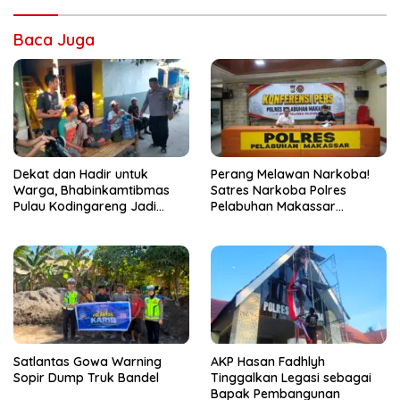
Baca Juga
Dekat dan Hadir untuk
Perang Melawan Narkoba!
Warga, Bhabinkamtibmas
Satres Narkoba Polres
Pulau Kodingareng Jadi
Pelabuhan Makassar
Sahabat Masyarakat
Bongkar 50 Kasus, Puluhan
Pelaku Ditangkap
Satlantas Gowa Warning
AKP Hasan Fadhlyh
Sopir Dump Truk Bandel
Tinggalkan Legasi sebagai
Bapak Pembangunan