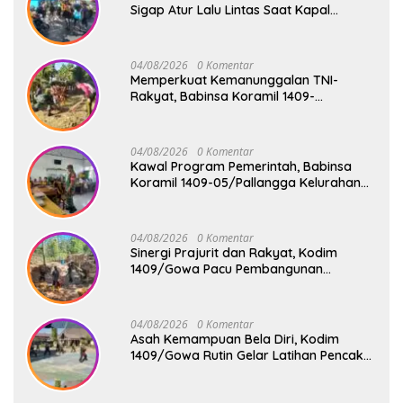
Sigap Atur Lalu Lintas Saat Kapal
Sandar, Penumpang Aman dan Lancar
04/08/2026
0 Komentar
Memperkuat Kemanunggalan TNI-
Rakyat, Babinsa Koramil 1409-
08/Bontonompo Gelar Karya Bakti
Bersama Pemdes Jipang
04/08/2026
0 Komentar
Kawal Program Pemerintah, Babinsa
Koramil 1409-05/Pallangga Kelurahan
Tetebatu Pantau Penyaluran Makan
Bergizi Gratis di SD Inpres Biringkaloro
04/08/2026
0 Komentar
Sinergi Prajurit dan Rakyat, Kodim
1409/Gowa Pacu Pembangunan
Jembatan Gantung Tahap V di Dua
Lokasi Vital
04/08/2026
0 Komentar
Asah Kemampuan Bela Diri, Kodim
1409/Gowa Rutin Gelar Latihan Pencak
Silat Militer Tingkatkan Profesionalisme
Prajurit