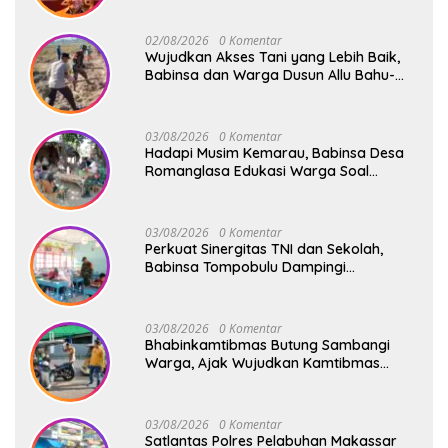
02/08/2026
0 Komentar
Wujudkan Akses Tani yang Lebih Baik,
Babinsa dan Warga Dusun Allu Bahu-
Membahu Buka Jalan Swadaya
03/08/2026
0 Komentar
Hadapi Musim Kemarau, Babinsa Desa
Romanglasa Edukasi Warga Soal
Bahaya Kebakaran dan Kesehatan
03/08/2026
0 Komentar
Perkuat Sinergitas TNI dan Sekolah,
Babinsa Tompobulu Dampingi
Penyaluran MBG di SD Center Malakaji
03/08/2026
0 Komentar
Bhabinkamtibmas Butung Sambangi
Warga, Ajak Wujudkan Kamtibmas
Aman dan Kondusif
03/08/2026
0 Komentar
Satlantas Polres Pelabuhan Makassar