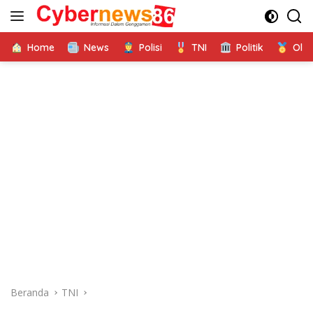
Langsung
ke
konten
Home
News
Polisi
TNI
Politik
Ola
Beranda
TNI