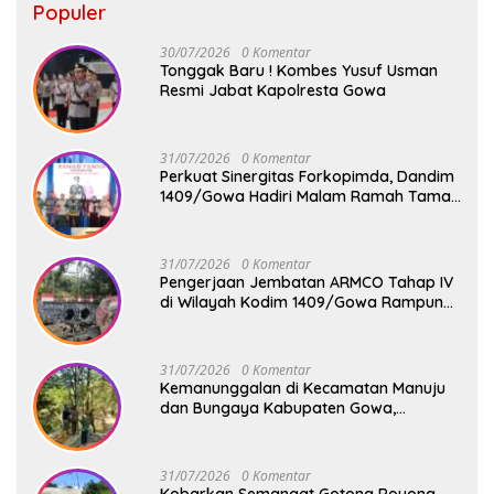
Populer
30/07/2026
0 Komentar
Tonggak Baru ! Kombes Yusuf Usman
Resmi Jabat Kapolresta Gowa
31/07/2026
0 Komentar
Perkuat Sinergitas Forkopimda, Dandim
1409/Gowa Hadiri Malam Ramah Tamah
Penyambutan Kapolresta Gowa
31/07/2026
0 Komentar
Pengerjaan Jembatan ARMCO Tahap IV
di Wilayah Kodim 1409/Gowa Rampung
100%, Warga Desa Mamampang Kini
Punya Akses Baru
31/07/2026
0 Komentar
Kemanunggalan di Kecamatan Manuju
dan Bungaya Kabupaten Gowa,
Pembangunan Dua Jembatan Gantung
Terus Digenjot
31/07/2026
0 Komentar
Kobarkan Semangat Gotong Royong,