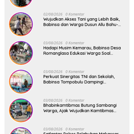
Safari Subuh
02/08/2026
0 Komentar
Wujudkan Akses Tani yang Lebih Baik,
Babinsa dan Warga Dusun Allu Bahu-
Membahu Buka Jalan Swadaya
03/08/2026
0 Komentar
Hadapi Musim Kemarau, Babinsa Desa
Romanglasa Edukasi Warga Soal
Bahaya Kebakaran dan Kesehatan
03/08/2026
0 Komentar
Perkuat Sinergitas TNI dan Sekolah,
Babinsa Tompobulu Dampingi
Penyaluran MBG di SD Center Malakaji
03/08/2026
0 Komentar
Bhabinkamtibmas Butung Sambangi
Warga, Ajak Wujudkan Kamtibmas
Aman dan Kondusif
03/08/2026
0 Komentar
Satlantas Polres Pelabuhan Makassar