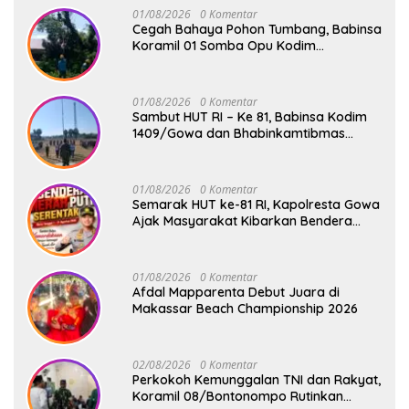
01/08/2026
0 Komentar
Cegah Bahaya Pohon Tumbang, Babinsa
Koramil 01 Somba Opu Kodim
1409/Gowa Gelar Karya Bakti Pangkas
Ranting Pohon Bersama Warga Bonto
Baddo
01/08/2026
0 Komentar
Sambut HUT RI – Ke 81, Babinsa Kodim
1409/Gowa dan Bhabinkamtibmas
Tempa Kedisiplinan Calon Paskibraka
Kecamatan Bontonompo
01/08/2026
0 Komentar
Semarak HUT ke-81 RI, Kapolresta Gowa
Ajak Masyarakat Kibarkan Bendera
Merah Putih
01/08/2026
0 Komentar
Afdal Mapparenta Debut Juara di
Makassar Beach Championship 2026
02/08/2026
0 Komentar
Perkokoh Kemunggalan TNI dan Rakyat,
Koramil 08/Bontonompo Rutinkan