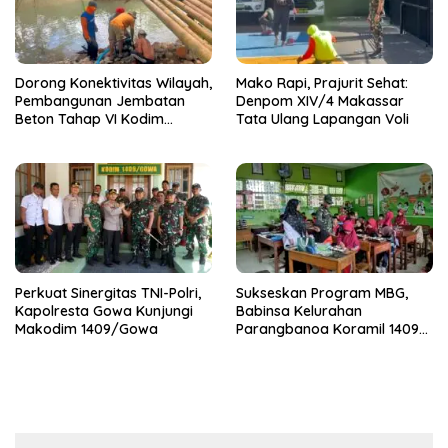
Dorong Konektivitas Wilayah,
Mako Rapi, Prajurit Sehat:
Pembangunan Jembatan
Denpom XIV/4 Makassar
Beton Tahap VI Kodim
Tata Ulang Lapangan Voli
1409/Gowa Mulai Berjalan
Perkuat Sinergitas TNI-Polri,
Sukseskan Program MBG,
Kapolresta Gowa Kunjungi
Babinsa Kelurahan
Makodim 1409/Gowa
Parangbanoa Koramil 1409-
05/Pallangga Turun
Langsung Pendampingan di
Sekolah