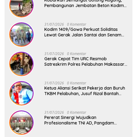
Pembangunan Jembatan Beton Kodim
1409/Gowa Terus Berjalan
31/07/2026
0 Komentar
Kodim 1409/Gowa Perkuat Soliditas
Lewat Gerak Jalan Santai dan Senam
Bersama Keluarga Besar Kodim Gowa
31/07/2026
0 Komentar
Gerak Cepat Tim URC Resmob
Satreskrim Polres Pelabuhan Makassar
Bekuk Pencuri Solar dan Dongkrak Truk
31/07/2026
0 Komentar
Ketua Aliansi Serikat Pekerja dan Buruh
TKBM Pelabuhan, Jusuf Rizal Bantah
Akan Ada Aksi Mogol Nasional
31/07/2026
0 Komentar
Pererat Sinergi Wujudkan
Profesionalisme TNI AD, Pangdam
XIV/Hsn Terima Kunjungan Silaturahmi
Pangdivif 3/Kostrad