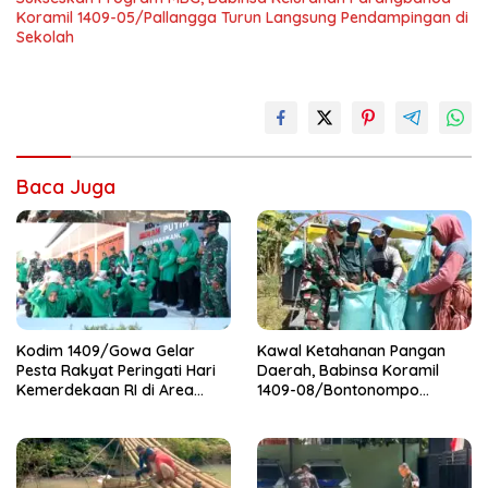
Koramil 1409-05/Pallangga Turun Langsung Pendampingan di
Sekolah
Baca Juga
Kodim 1409/Gowa Gelar
Kawal Ketahanan Pangan
Pesta Rakyat Peringati Hari
Daerah, Babinsa Koramil
Kemerdekaan RI di Area
1409-08/Bontonompo
KDKMP
Dampingi Petani Gowa Saat
Panen