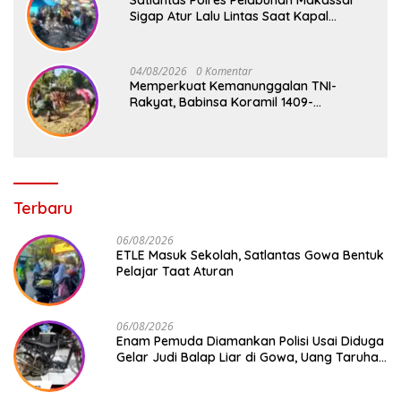
Sigap Atur Lalu Lintas Saat Kapal
Sandar, Penumpang Aman dan Lancar
04/08/2026
0 Komentar
Memperkuat Kemanunggalan TNI-
Rakyat, Babinsa Koramil 1409-
08/Bontonompo Gelar Karya Bakti
Bersama Pemdes Jipang
Terbaru
06/08/2026
ETLE Masuk Sekolah, Satlantas Gowa Bentuk
Pelajar Taat Aturan
06/08/2026
Enam Pemuda Diamankan Polisi Usai Diduga
Gelar Judi Balap Liar di Gowa, Uang Taruhan
Rp 9,1 Juta Disita