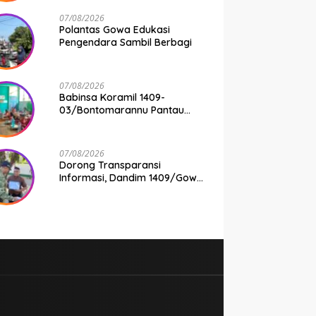
07/08/2026
Polantas Gowa Edukasi
Pengendara Sambil Berbagi
07/08/2026
Babinsa Koramil 1409-
03/Bontomarannu Pantau
Penyaluran Makan Bergizi
Gratis di SD Inpres Japing
Pattallassang
07/08/2026
Dorong Transparansi
Informasi, Dandim 1409/Gowa
Apresiasi Dedikasi Wartawan
Media Mitra