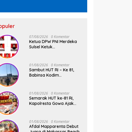
opuler
07/08/2026
0 Komentar
Ketua DPW PNI Merdeka
Sulsel Ketuk
Palu,Pengukuhan Struktur
Partai Digelar 18 Agustus
2026
01/08/2026
0 Komentar
Sambut HUT RI – Ke 81,
Babinsa Kodim
1409/Gowa dan
Bhabinkamtibmas Tempa
Kedisiplinan Calon
01/08/2026
0 Komentar
Paskibraka Kecamatan
Semarak HUT ke-81 RI,
Bontonompo
Kapolresta Gowa Ajak
Masyarakat Kibarkan
Bendera Merah Putih
01/08/2026
0 Komentar
Afdal Mapparenta Debut
Juara di Makassar Beach