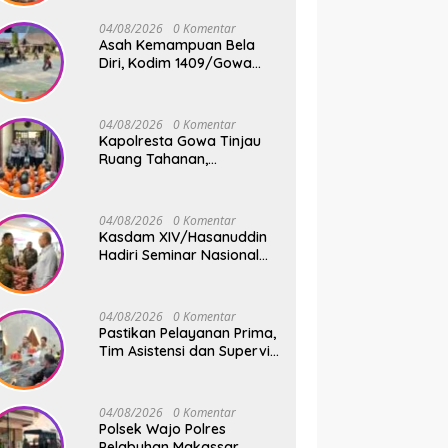
Jembatan Gantung Tahap
V di Dua Lokasi Vital
04/08/2026
0 Komentar
Asah Kemampuan Bela
Diri, Kodim 1409/Gowa
Rutin Gelar Latihan Pencak
Silat Militer Tingkatkan
Profesionalisme Prajurit
04/08/2026
0 Komentar
Kapolresta Gowa Tinjau
Ruang Tahanan,
Sampaikan Pesan Moral
dan Harapan Baru
04/08/2026
0 Komentar
Kasdam XIV/Hasanuddin
Hadiri Seminar Nasional
KDKMP, Perkuat Sinergi
Pembangunan Ekonomi
Desa
04/08/2026
0 Komentar
Pastikan Pelayanan Prima,
Tim Asistensi dan Supervisi
Mabes Polri Tinjau
Layanan 110, SPKT,
Samapta dan Command
04/08/2026
0 Komentar
Center Polresta Gowa
Polsek Wajo Polres
Pelabuhan Makassar