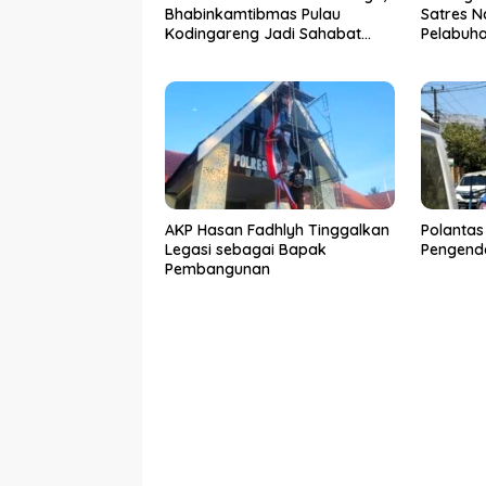
Bhabinkamtibmas Pulau
Satres N
Kodingareng Jadi Sahabat
Pelabuh
Masyarakat
50 Kasus
Ditangk
AKP Hasan Fadhlyh Tinggalkan
Polantas
Legasi sebagai Bapak
Pengenda
Pembangunan