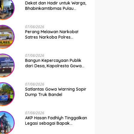
Dekat dan Hadir untuk Warga,
Bhabinkamtibmas Pulau
Kodingareng Jadi Sahabat
Masyarakat
07/08/2026
Perang Melawan Narkoba!
Satres Narkoba Polres
Pelabuhan Makassar Bongkar
50 Kasus, Puluhan Pelaku
Ditangkap
07/08/2026
Bangun Kepercayaan Publik
dari Desa, Kapolresta Gowa
Berikan Arahan kepada
Seluruh Bhabinkamtibmas
Jajaran Polresta Gowa
07/08/2026
Satlantas Gowa Warning Sopir
Dump Truk Bandel
07/08/2026
AKP Hasan Fadhlyh Tinggalkan
Legasi sebagai Bapak
Pembangunan