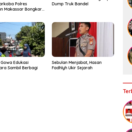
arkoba Polres
Dump Truk Bandel
an Makassar Bongkar
, Puluhan Pelaku
ap
 Gowa Edukasi
Sebulan Menjabat, Hasan
ra Sambil Berbagi
Fadhlyh Ukir Sejarah
Ter