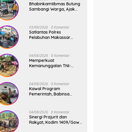
Bhabinkamtibmas Butung
Sambangi Warga, Ajak
Wujudkan Kamtibmas
Aman dan Kondusif
03/08/2026
0 Komentar
Satlantas Polres
Pelabuhan Makassar
Sigap Atur Lalu Lintas Saat
Kapal Sandar, Penumpang
Aman dan Lancar
04/08/2026
0 Komentar
Memperkuat
Kemanunggalan TNI-
Rakyat, Babinsa Koramil
1409-08/Bontonompo
Gelar Karya Bakti
04/08/2026
0 Komentar
Bersama Pemdes Jipang
Kawal Program
Pemerintah, Babinsa
Koramil 1409-
05/Pallangga Kelurahan
Tetebatu Pantau
04/08/2026
0 Komentar
Penyaluran Makan Bergizi
Sinergi Prajurit dan
Gratis di SD Inpres
Rakyat, Kodim 1409/Gowa
Biringkaloro
Pacu Pembangunan