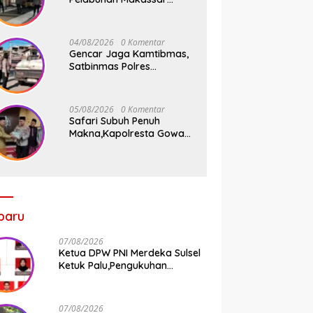
Tancap Gas KRYD, Dua
Mobil Patroli Sisir Titik
Rawan Cegah Kejahatan
04/08/2026
0 Komentar
Gencar Jaga Kamtibmas,
Satbinmas Polres
Pelabuhan Makassar Rutin
Patroli dan Binluh di
Pelabuhan Paotere
05/08/2026
0 Komentar
Safari Subuh Penuh
Makna,Kapolresta Gowa
Tebar Keberkahan Melalui
Wakaf Al-Qur’an
baru
07/08/2026
Ketua DPW PNI Merdeka Sulsel
Ketuk Palu,Pengukuhan
Struktur Partai Digelar 18
Agustus 2026
07/08/2026