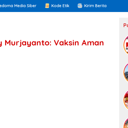
edoma Media Siber
Kode Etik
Kirim Berita
P
y Murjayanto: Vaksin Aman