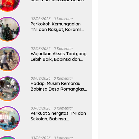
Championship 2026
02/08/2026
0 Komentar
Perkokoh Kemunggalan
TNI dan Rakyat, Koramil
08/Bontonompo Rutinkan
Safari Subuh
02/08/2026
0 Komentar
Wujudkan Akses Tani yang
Lebih Baik, Babinsa dan
Warga Dusun Allu Bahu-
Membahu Buka Jalan
Swadaya
03/08/2026
0 Komentar
Hadapi Musim Kemarau,
Babinsa Desa Romanglasa
Edukasi Warga Soal
Bahaya Kebakaran dan
Kesehatan
03/08/2026
0 Komentar
Perkuat Sinergitas TNI dan
Sekolah, Babinsa
Tompobulu Dampingi
Penyaluran MBG di SD
Center Malakaji
03/08/2026
0 Komentar