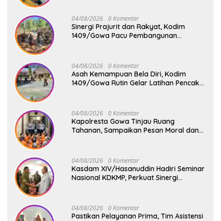
Bergizi Gratis di SD Inpres Biringkaloro
04/08/2026
0 Komentar
Sinergi Prajurit dan Rakyat, Kodim
1409/Gowa Pacu Pembangunan
Jembatan Gantung Tahap V di Dua
Lokasi Vital
04/08/2026
0 Komentar
Asah Kemampuan Bela Diri, Kodim
1409/Gowa Rutin Gelar Latihan Pencak
Silat Militer Tingkatkan Profesionalisme
Prajurit
04/08/2026
0 Komentar
Kapolresta Gowa Tinjau Ruang
Tahanan, Sampaikan Pesan Moral dan
Harapan Baru
04/08/2026
0 Komentar
Kasdam XIV/Hasanuddin Hadiri Seminar
Nasional KDKMP, Perkuat Sinergi
Pembangunan Ekonomi Desa
04/08/2026
0 Komentar
Pastikan Pelayanan Prima, Tim Asistensi