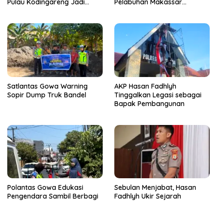
Pulau Kodingareng Jadi
Pelabuhan Makassar
Sahabat Masyarakat
Bongkar 50 Kasus, Puluhan
Pelaku Ditangkap
Satlantas Gowa Warning
AKP Hasan Fadhlyh
Sopir Dump Truk Bandel
Tinggalkan Legasi sebagai
Bapak Pembangunan
Polantas Gowa Edukasi
Sebulan Menjabat, Hasan
Pengendara Sambil Berbagi
Fadhlyh Ukir Sejarah