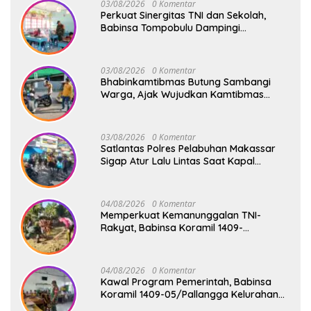
03/08/2026
0 Komentar
Perkuat Sinergitas TNI dan Sekolah,
Babinsa Tompobulu Dampingi
Penyaluran MBG di SD Center Malakaji
03/08/2026
0 Komentar
Bhabinkamtibmas Butung Sambangi
Warga, Ajak Wujudkan Kamtibmas
Aman dan Kondusif
03/08/2026
0 Komentar
Satlantas Polres Pelabuhan Makassar
Sigap Atur Lalu Lintas Saat Kapal
Sandar, Penumpang Aman dan Lancar
04/08/2026
0 Komentar
Memperkuat Kemanunggalan TNI-
Rakyat, Babinsa Koramil 1409-
08/Bontonompo Gelar Karya Bakti
Bersama Pemdes Jipang
04/08/2026
0 Komentar
Kawal Program Pemerintah, Babinsa
Koramil 1409-05/Pallangga Kelurahan
Tetebatu Pantau Penyaluran Makan