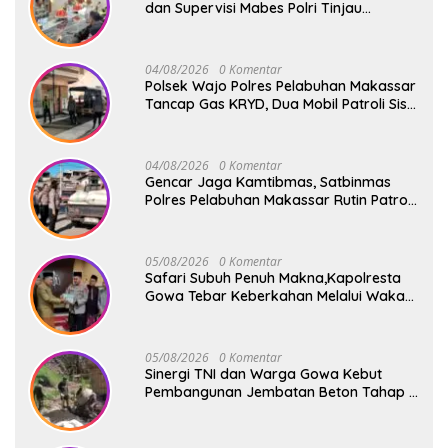
dan Supervisi Mabes Polri Tinjau
Layanan 110, SPKT, Samapta dan
Command Center Polresta Gowa
04/08/2026
0 Komentar
Polsek Wajo Polres Pelabuhan Makassar
Tancap Gas KRYD, Dua Mobil Patroli Sisir
Titik Rawan Cegah Kejahatan
04/08/2026
0 Komentar
Gencar Jaga Kamtibmas, Satbinmas
Polres Pelabuhan Makassar Rutin Patroli
dan Binluh di Pelabuhan Paotere
05/08/2026
0 Komentar
Safari Subuh Penuh Makna,Kapolresta
Gowa Tebar Keberkahan Melalui Wakaf
Al-Qur’an
05/08/2026
0 Komentar
Sinergi TNI dan Warga Gowa Kebut
Pembangunan Jembatan Beton Tahap V
di Dua Titik Strategis