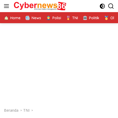
Langsung
ke
konten
Home
News
Polisi
TNI
Politik
Ola
Beranda
TNI