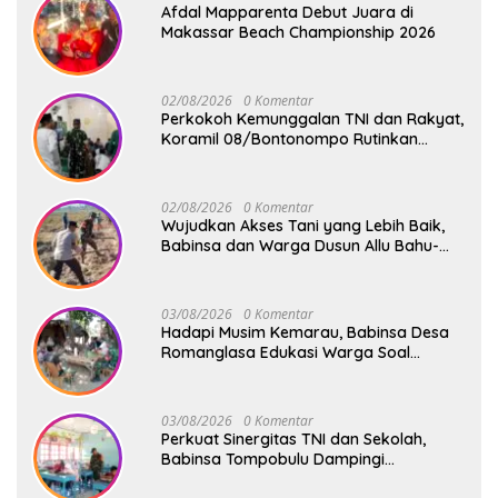
Afdal Mapparenta Debut Juara di
Makassar Beach Championship 2026
02/08/2026
0 Komentar
Perkokoh Kemunggalan TNI dan Rakyat,
Koramil 08/Bontonompo Rutinkan
Safari Subuh
02/08/2026
0 Komentar
Wujudkan Akses Tani yang Lebih Baik,
Babinsa dan Warga Dusun Allu Bahu-
Membahu Buka Jalan Swadaya
03/08/2026
0 Komentar
Hadapi Musim Kemarau, Babinsa Desa
Romanglasa Edukasi Warga Soal
Bahaya Kebakaran dan Kesehatan
03/08/2026
0 Komentar
Perkuat Sinergitas TNI dan Sekolah,
Babinsa Tompobulu Dampingi
Penyaluran MBG di SD Center Malakaji