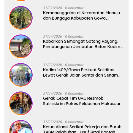
Punya Akses Baru
31/07/2026
0 Komentar
Kemanunggalan di Kecamatan Manuju
dan Bungaya Kabupaten Gowa,
Pembangunan Dua Jembatan Gantung
Terus Digenjot
31/07/2026
0 Komentar
Kobarkan Semangat Gotong Royong,
Pembangunan Jembatan Beton Kodim
1409/Gowa Terus Berjalan
31/07/2026
0 Komentar
Kodim 1409/Gowa Perkuat Soliditas
Lewat Gerak Jalan Santai dan Senam
Bersama Keluarga Besar Kodim Gowa
31/07/2026
0 Komentar
Gerak Cepat Tim URC Resmob
Satreskrim Polres Pelabuhan Makassar
Bekuk Pencuri Solar dan Dongkrak Truk
31/07/2026
0 Komentar
Ketua Aliansi Serikat Pekerja dan Buruh
TKBM Pelabuhan, Jusuf Rizal Bantah