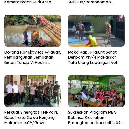
Kemerdekaan RI di Area
1409-08/Bontonompo
KDKMP
Dampingi Petani Gowa Saat
Panen
Dorong Konektivitas Wilayah,
Mako Rapi, Prajurit Sehat:
Pembangunan Jembatan
Denpom XIV/4 Makassar
Beton Tahap VI Kodim
Tata Ulang Lapangan Voli
1409/Gowa Mulai Berjalan
Perkuat Sinergitas TNI-Polri,
Sukseskan Program MBG,
Kapolresta Gowa Kunjungi
Babinsa Kelurahan
Makodim 1409/Gowa
Parangbanoa Koramil 1409-
05/Pallangga Turun