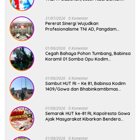
Akan Ada Aksi Mogol Nasional
31/07/2026
0 Komentar
Pererat Sinergi Wujudkan
Profesionalisme TNI AD, Pangdam
XIV/Hsn Terima Kunjungan Silaturahmi
Pangdivif 3/Kostrad
01/08/2026
0 Komentar
Cegah Bahaya Pohon Tumbang, Babinsa
Koramil 01 Somba Opu Kodim
1409/Gowa Gelar Karya Bakti Pangkas
Ranting Pohon Bersama Warga Bonto
Baddo
01/08/2026
0 Komentar
Sambut HUT RI – Ke 81, Babinsa Kodim
1409/Gowa dan Bhabinkamtibmas
Tempa Kedisiplinan Calon Paskibraka
Kecamatan Bontonompo
01/08/2026
0 Komentar
Semarak HUT ke-81 RI, Kapolresta Gowa
Ajak Masyarakat Kibarkan Bendera
Merah Putih
01/08/2026
0 Komentar