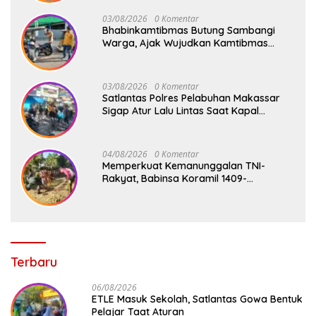
03/08/2026
0 Komentar
Bhabinkamtibmas Butung Sambangi
Warga, Ajak Wujudkan Kamtibmas
Aman dan Kondusif
03/08/2026
0 Komentar
Satlantas Polres Pelabuhan Makassar
Sigap Atur Lalu Lintas Saat Kapal
Sandar, Penumpang Aman dan Lancar
04/08/2026
0 Komentar
Memperkuat Kemanunggalan TNI-
Rakyat, Babinsa Koramil 1409-
08/Bontonompo Gelar Karya Bakti
Bersama Pemdes Jipang
Terbaru
06/08/2026
ETLE Masuk Sekolah, Satlantas Gowa Bentuk
Pelajar Taat Aturan