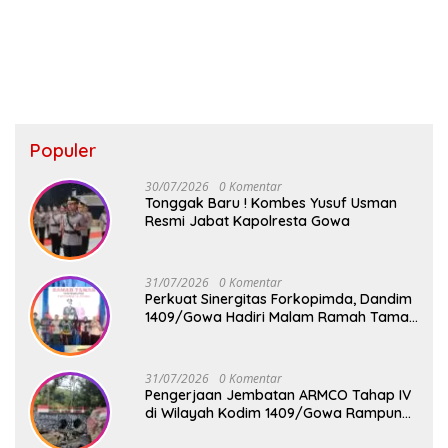
Langsung Pendampingan di
Sekolah
Populer
30/07/2026
0 Komentar
Tonggak Baru ! Kombes Yusuf Usman
Resmi Jabat Kapolresta Gowa
31/07/2026
0 Komentar
Perkuat Sinergitas Forkopimda, Dandim
1409/Gowa Hadiri Malam Ramah Tamah
Penyambutan Kapolresta Gowa
31/07/2026
0 Komentar
Pengerjaan Jembatan ARMCO Tahap IV
di Wilayah Kodim 1409/Gowa Rampung
100%, Warga Desa Mamampang Kini