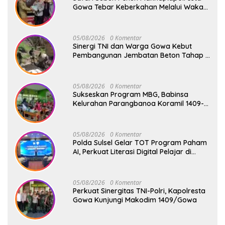
Gowa Tebar Keberkahan Melalui Wakaf
Al-Qur’an
05/08/2026
0 Komentar
Sinergi TNI dan Warga Gowa Kebut
Pembangunan Jembatan Beton Tahap V
di Dua Titik Strategis
05/08/2026
0 Komentar
Sukseskan Program MBG, Babinsa
Kelurahan Parangbanoa Koramil 1409-
05/Pallangga Turun Langsung
Pendampingan di Sekolah
05/08/2026
0 Komentar
Polda Sulsel Gelar TOT Program Paham
AI, Perkuat Literasi Digital Pelajar di
Sulsel
05/08/2026
0 Komentar
Perkuat Sinergitas TNI-Polri, Kapolresta
Gowa Kunjungi Makodim 1409/Gowa