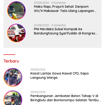
05/08/2026
0 Komentar
Mako Rapi, Prajurit Sehat: Denpom
XIV/4 Makassar Tata Ulang Lapangan
Voli
05/08/2026
0 Komentar
PNI Merdeka Sulsel Kompak ke
Bandung!Usung Syarifuddin di Kongres
Jilid 1
Terbaru
09/08/2026
Kasat Lantas Gowa Kawal CFD, Sapa
Langsung Warga
09/08/2026
Pembangunan Jembatan Beton Tahap V di
Biringbulu dan Bontonompo Selatan Tembus
Progres Lebih dari 50%