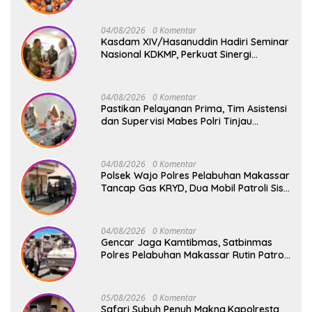
Harapan Baru
04/08/2026
0 Komentar
Kasdam XIV/Hasanuddin Hadiri Seminar
Nasional KDKMP, Perkuat Sinergi
Pembangunan Ekonomi Desa
04/08/2026
0 Komentar
Pastikan Pelayanan Prima, Tim Asistensi
dan Supervisi Mabes Polri Tinjau
Layanan 110, SPKT, Samapta dan
Command Center Polresta Gowa
04/08/2026
0 Komentar
Polsek Wajo Polres Pelabuhan Makassar
Tancap Gas KRYD, Dua Mobil Patroli Sisir
Titik Rawan Cegah Kejahatan
04/08/2026
0 Komentar
Gencar Jaga Kamtibmas, Satbinmas
Polres Pelabuhan Makassar Rutin Patroli
dan Binluh di Pelabuhan Paotere
05/08/2026
0 Komentar
Safari Subuh Penuh Makna,Kapolresta