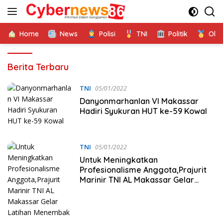
Langsung
ke
konten
Home
News
Polisi
TNI
Politik
Ola
Cyber
Berita Terbaru
News
TNI
05/01/2022
Danyonmarhanlan VI Makassar
Hadiri Syukuran HUT ke-59 Kowal
TNI
05/01/2022
Untuk Meningkatkan
Profesionalisme Anggota,Prajurit
Marinir TNI AL Makassar Gelar
Latihan Menembak